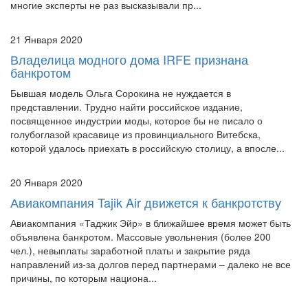
решения суда в интернете лишний раз показала то, о чем
многие эксперты не раз высказывали пр...
21 Января 2020
Владелица модного дома IRFE признана
банкротом
Бывшая модель Ольга Сорокина не нуждается в
представлении. Трудно найти российское издание,
посвященное индустрии моды, которое бы не писало о
голубоглазой красавице из провинциального Витебска,
которой удалось приехать в российскую столицу, а впосле...
20 Января 2020
Авиакомпания Tajik Air движется к банкротству
Авиакомпания «Таджик Эйр» в ближайшее время может быть
объявлена банкротом. Массовые увольнения (более 200
чел.), невыплаты заработной платы и закрытие ряда
направлений из-за долгов перед партнерами – далеко не все
причины, по которым национа...