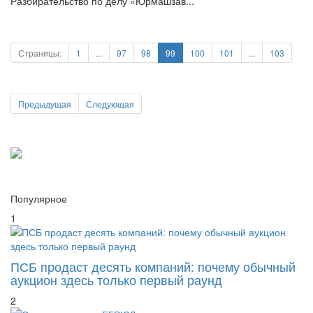
предприятия – это фактически судьба города в целом.
Разбирательство по делу «Юрмашзав...
Страницы:
1
...
97
98
99
100
101
...
103
Предыдущая
Следующая
Популярное
1
ПСБ продаст десять компаний: почему обычный
аукцион здесь только первый раунд