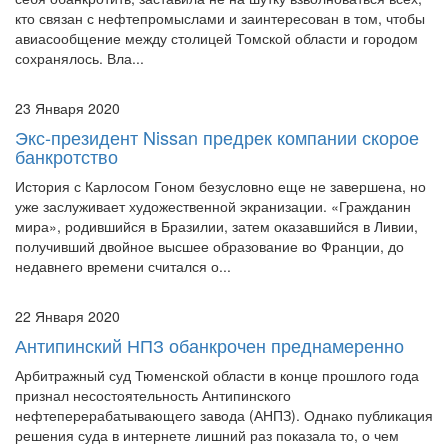
себя обанкротить, заставила не на шутку взволноваться всех,
кто связан с нефтепромыслами и заинтересован в том, чтобы
авиасообщение между столицей Томской области и городом
сохранялось. Вла...
23 Января 2020
Экс-президент Nissan предрек компании скорое
банкротство
История с Карлосом Гоном безусловно еще не завершена, но
уже заслуживает художественной экранизации. «Гражданин
мира», родившийся в Бразилии, затем оказавшийся в Ливии,
получивший двойное высшее образование во Франции, до
недавнего времени считался о...
22 Января 2020
Антипинский НПЗ обанкрочен преднамеренно
Арбитражный суд Тюменской области в конце прошлого года
признал несостоятельность Антипинского
нефтеперерабатывающего завода (АНПЗ). Однако публикация