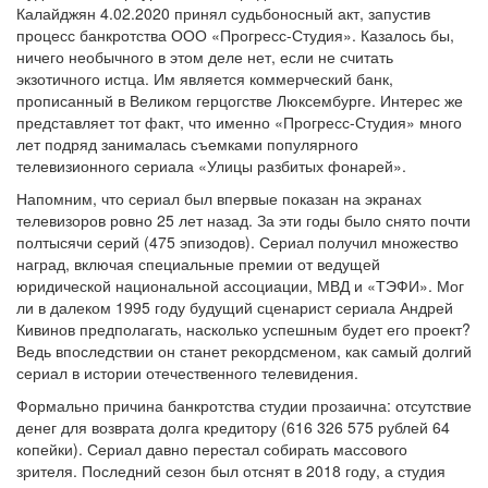
Калайджян 4.02.2020 принял судьбоносный акт, запустив
процесс банкротства ООО «Прогресс-Студия». Казалось бы,
ничего необычного в этом деле нет, если не считать
экзотичного истца. Им является коммерческий банк,
прописанный в Великом герцогстве Люксембурге. Интерес же
представляет тот факт, что именно «Прогресс-Студия» много
лет подряд занималась съемками популярного
телевизионного сериала «Улицы разбитых фонарей».
Напомним, что сериал был впервые показан на экранах
телевизоров ровно 25 лет назад. За эти годы было снято почти
полтысячи серий (475 эпизодов). Сериал получил множество
наград, включая специальные премии от ведущей
юридической национальной ассоциации, МВД и «ТЭФИ». Мог
ли в далеком 1995 году будущий сценарист сериала Андрей
Кивинов предполагать, насколько успешным будет его проект?
Ведь впоследствии он станет рекордсменом, как самый долгий
сериал в истории отечественного телевидения.
Формально причина банкротства студии прозаична: отсутствие
денег для возврата долга кредитору (616 326 575 рублей 64
копейки). Сериал давно перестал собирать массового
зрителя. Последний сезон был отснят в 2018 году, а студия