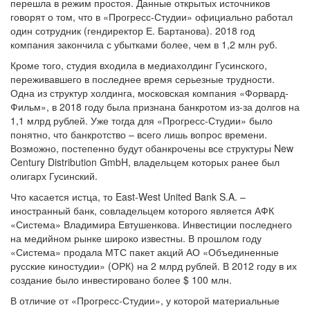
перешла в режим простоя. Данные открытых источников
говорят о том, что в «Прогресс-Студии» официально работал
один сотрудник (гендиректор Е. Бартанова). 2018 год
компания закончила с убытками более, чем в 1,2 млн руб.
Кроме того, студия входила в медиахолдинг Гусинского,
переживавшего в последнее время серьезные трудности.
Одна из структур холдинга, московская компания «Форвард-
Фильм», в 2018 году была признана банкротом из-за долгов на
1,1 млрд рублей. Уже тогда для «Прогресс-Студии» было
понятно, что банкротство – всего лишь вопрос времени.
Возможно, постепенно будут обанкрочены все структуры New
Century Distribution GmbH, владельцем которых ранее был
олигарх Гусинский.
Что касается истца, то East-West United Bank S.A. –
иностранный банк, совладельцем которого является АФК
«Система» Владимира Евтушенкова. Инвестиции последнего
на медийном рынке широко известны. В прошлом году
«Система» продала МТС пакет акций АО «Объединенные
русские киностудии» (ОРК) на 2 млрд рублей. В 2012 году в их
создание было инвестировано более $ 100 млн.
В отличие от «Прогресс-Студии», у которой материальные