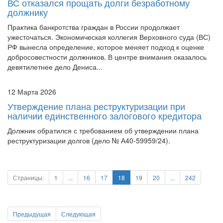
ВС отказался прощать долги безработному
должнику
Практика банкротства граждан в России продолжает
ужесточаться. Экономическая коллегия Верховного суда (ВС)
РФ вынесла определение, которое меняет подход к оценке
добросовестности должников. В центре внимания оказалось
девятилетнее дело Дениса...
12 Марта 2026
Утверждение плана реструктуризации при
наличии единственного залогового кредитора
Должник обратился с требованием об утверждении плана
реструктуризации долгов (дело № А40-59959/24).
Страницы:
1
...
16
17
18
19
20
...
242
Предыдущая
Следующая