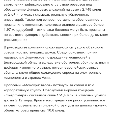
обесценение финансовых вложений на сумму 2,748 млрд
рублей, что может скрывать реальную убыточность
инвестиций. Также под вопрос поставлена обоснованность
признания отложенных налоговых активов в размере более
1,97 млрд рублей – эти статьи баланса могут быть признаны
не соответствующими действительности при более детальном
рассмотрении.
В руководстве компании сложившуюся ситуацию объясняют
совокупностью внешних шоков. Среди основных причин
называются физическое повреждение мощностей в
Белгородской области вследствие обстрелов, сбои логистики и
дефицит импортного сырья, потеря европейских рынков
сбыта, а также общее охлаждение спроса на электронные
компоненты в странах Азии.
Проблемы «Монокристалла» потянули за собой и всю
корпоративную группу. Совокупная выручка концерна
«Энергомера» составила лишь 151,4 млн, а итоговый убыток
достиг 2,12 млрд. Кроме того, кредитные риски усиливаются
за счет поручительств головной структуры по долгам «дочек»,
объем которых превысил 10,6 млрд.
Несмотря на тяжелейшее положение, «Монокристалл»