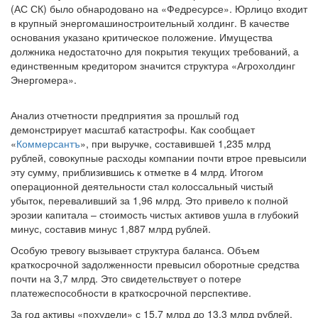
в крупный энергомашиностроительный холдинг. В качестве
основания указано критическое положение. Имущества
должника недостаточно для покрытия текущих требований, а
единственным кредитором значится структура «Агрохолдинг
Энергомера».
Анализ отчетности предприятия за прошлый год
демонстрирует масштаб катастрофы. Как сообщает
«
Коммерсантъ
», при выручке, составившей 1,235 млрд
рублей, совокупные расходы компании почти втрое превысили
эту сумму, приблизившись к отметке в 4 млрд. Итогом
операционной деятельности стал колоссальный чистый
убыток, переваливший за 1,96 млрд. Это привело к полной
эрозии капитала – стоимость чистых активов ушла в глубокий
минус, составив минус 1,887 млрд рублей.
Особую тревогу вызывает структура баланса. Объем
краткосрочной задолженности превысил оборотные средства
почти на 3,7 млрд. Это свидетельствует о потере
платежеспособности в краткосрочной перспективе.
За год активы «похудели» с 15,7 млрд до 13,3 млрд рублей,
однако главная угроза скрывается в стремительном росте