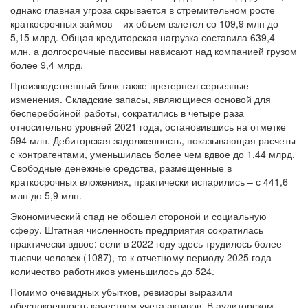
краткосрочных займов – их объем взлетел со 109,9 млн до
5,15 млрд. Общая кредиторская нагрузка составила 639,4
млн, а долгосрочные пассивы нависают над компанией грузом
более 9,4 млрд.
Производственный блок также претерпел серьезные
изменения. Складские запасы, являющиеся основой для
бесперебойной работы, сократились в четыре раза
относительно уровней 2021 года, остановившись на отметке
594 млн. Дебиторская задолженность, показывающая расчеты
с контрагентами, уменьшилась более чем вдвое до 1,44 млрд.
Свободные денежные средства, размещенные в
краткосрочных вложениях, практически испарились – с 441,6
млн до 5,9 млн.
Экономический спад не обошел стороной и социальную
сферу. Штатная численность предприятия сократилась
практически вдвое: если в 2022 году здесь трудилось более
тысячи человек (1087), то к отчетному периоду 2025 года
количество работников уменьшилось до 524.
Помимо очевидных убытков, ревизоры выразили
обеспокоенность качеством учета активов. В аудиторском
заключении зафиксировано отсутствие резервов под