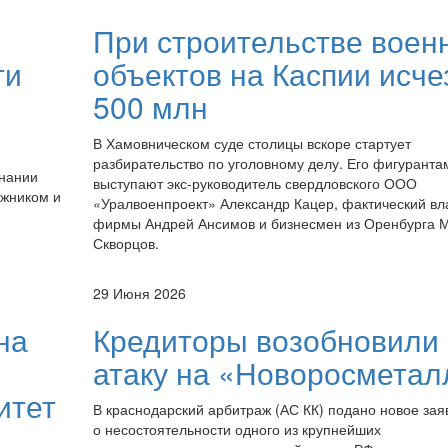
При строительстве воен
ти
объектов на Каспии исче
500 млн
В Хамовническом суде столицы вскоре стартует
разбирательство по уголовному делу. Его фигуранта
знании
выступают экс-руководитель свердловского ООО
лжником и
«Уралвоенпроект» Александр Кацер, фактический в
фирмы Андрей Ансимов и бизнесмен из Оренбурга 
Скворцов.
29 Июня 2026
на
Кредиторы возобновили
атаку на «Новоросметал
итет
В краснодарский арбитраж (АС КК) подано новое за
о несостоятельности одного из крупнейших