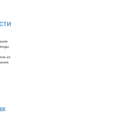
сти
ании
ренды
или из
вания
ак