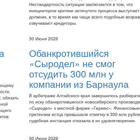
Нестандартность ситуации заключается в том, что
инициатором критики затянутого процесса выступает
должник, в то время как чаще всего подобные возра
озвучивают кредиторы.
30 Июня 2026
а
Обанкротившийся
«Сыродел» не смог
отсудить 300 млн у
компании из Барнаула
яющему
ости,
В арбитраже Алтайского края завершилось разбират
; обязать
по иску обанкротившегося новосибирского производ
нной
«Сыродел» к местной фирме «Гермес». Финансовые
ющего
претензии истца превышали отметку в 300 млн рубле
ктов
судебная инстанция отказала в их удовлетворении.
30 Июня 2026