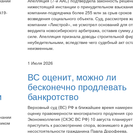
кании
Апелляция (7-й ААС) подтвердила законность решен
нижестоящей инстанции о принудительном взыскани
А19-
компании-подрядчика более 255 млн за срыв сроков
возведения социального объекта. Суд, рассмотрев ж
компании «Ликстрой», не усмотрел оснований для о
вердикта новосибирского арбитража, оставив сумму 
силе. Апелляция признала доводы строительной фи
неубедительными, вследствие чего судебный акт ост
неизменным.
1 Июля 2026
ВС оценит, можно ли
бесконечно продлевать
и
банкротство
Верховный суд (ВС) РФ в ближайшее время намерен
оценку правомерности многократного продления сро
знании
Экономколлегия (СКЭС ВС РФ) 10 августа планирует
ником
приступить к рассмотрению спора, возникшего в деле
несостоятельности гражданина Павла Дорофеева.