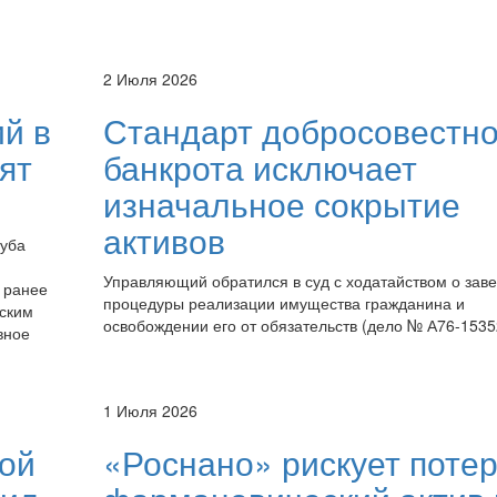
2 Июля 2026
й в
Стандарт добросовестно
ят
банкрота исключает
изначальное сокрытие
активов
луба
Управляющий обратился в суд с ходатайством о зав
 ранее
процедуры реализации имущества гражданина и
ским
освобождении его от обязательств (дело № А76-1535
вное
1 Июля 2026
ой
«Роснано» рискует поте