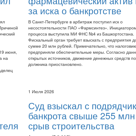
шил
фармацевический актив 
за иска о банкротстве
нял
В Санкт-Петербурге в арбитраж поступил иск о
 Причиной
несостоятельности ПАО «Фармсинтез». Инициаторо
ический
процесса выступила МИ ФНС №4 из Башкортостана.
Фискальный орган требует взыскать с предприятия до
сумме 20 млн рублей. Примечательно, что налоговик
19 июня,
предприняли обеспечительные меры. Согласно данн
а на
открытых источников, движение денежных средств по
должника приостановлено.
аделец
1 Июля 2026
Суд взыскал с подрядчик
банкрота свыше 255 млн
теля
срыв строительства