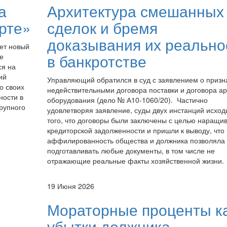
а
Архитектура смешанных
рте»
сделок и бремя
доказывания их реально
ает новый
в банкротстве
ре
ся на
ий
Управляющий обратился в суд с заявлением о призн
о своих
недействительными договора поставки и договора а
ности в
оборудования (дело № А10-1060/20). Частично
рупного
удовлетворяя заявление, суды двух инстанций исход
того, что договоры были заключены с целью наращи
кредиторской задолженности и пришли к выводу, что
аффилированность общества и должника позволяла
подготавливать любые документы, в том числе не
отражающие реальные факты хозяйственной жизни.
19 Июня 2026
Мораторные проценты к
убытки должника