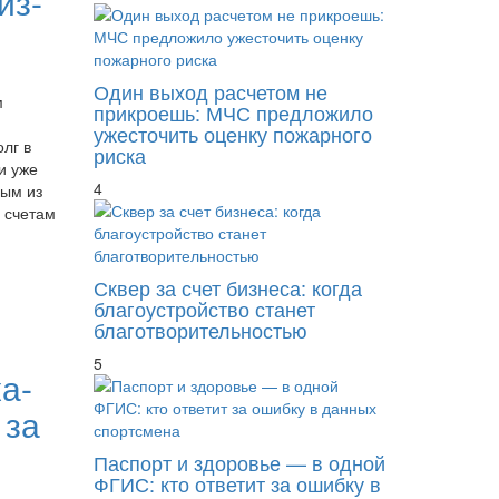
из-
Один выход расчетом не
м
прикроешь: МЧС предложило
ужесточить оценку пожарного
лг в
риска
и уже
4
ым из
 счетам
Сквер за счет бизнеса: когда
благоустройство станет
благотворительностью
5
а-
 за
Паспорт и здоровье — в одной
ФГИС: кто ответит за ошибку в