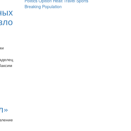
Politics
Opition
Healt
Travel
Sports
Breaking
Population
ных
зло
ми
ладелец
Максим
л»
явление