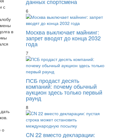
данных спортсмена
ия
и с
6
алобу
тмены
Москва выключает майнинг:
долга в
запрет вводят до конца 2032
рмы
года
ался
7
ПСБ продаст десять
компаний: почему обычный
аукцион здесь только первый
раунд
8
 дать
ков.
 о
CN 22 вместо декларации: