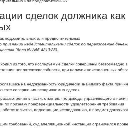
озрительных или предпочтительных
ции сделок должника как
ых
 о признании недействительными сделок по перечислению дене
щества (дело № А65-4213/23).
ходил из того, что исследуемые сделки совершены безвозмездно в
состоянии неплатежеспособности, при наличии неисполненных обяз
сославшись на недоказанность юридически значимого факта причи
ультате совершения оспариваемых сделок.
рассмотрение в части, отметив, что доводы управляющего о налич
ми по признаку преференциальности удовлетворения требования
л; обстоятельства, подлежащие исследованию, в предмет доказыва
щим требований, суд апелляционной инстанции ограничился пров