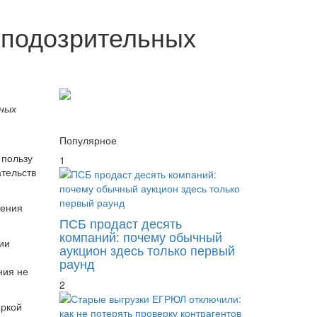
 подозрительных
жных
Популярное
 пользу
1
ательств
нения
ПСБ продаст десять
компаний: почему обычный
ии
аукцион здесь только первый
раунд
ния не
2
еркой