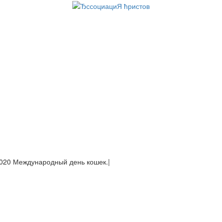
937 Япон
|