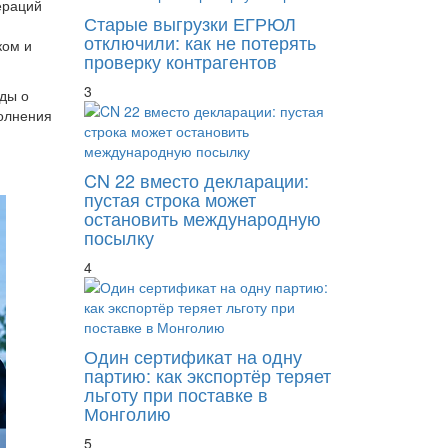
ераций
Старые выгрузки ЕГРЮЛ
отключили: как не потерять
ком и
проверку контрагентов
3
ды о
полнения
CN 22 вместо декларации:
пустая строка может
остановить международную
посылку
4
Один сертификат на одну
партию: как экспортёр теряет
льготу при поставке в
Монголию
5