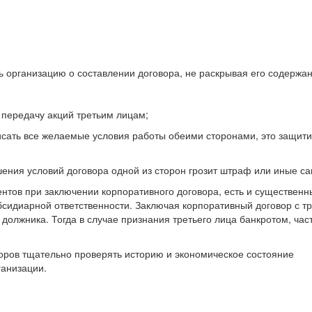
 организацию о составлении договора, не раскрывая его содержан
 передачу акций третьим лицам;
исать все желаемые условия работы обеими сторонами, это защити
шения условий договора одной из сторон грозит штраф или иные са
нтов при заключении корпоративного договора, есть и существенн
бсидиарной ответственности. Заключая корпоративный договор с т
должника. Тогда в случае признания третьего лица банкротом, част
оров тщательно проверять историю и экономическое состояние
ганизации.