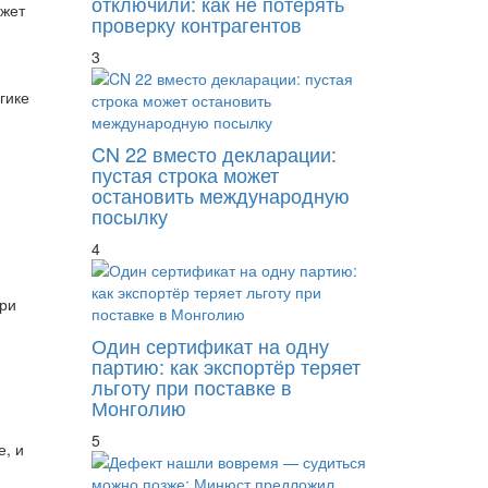
отключили: как не потерять
ожет
проверку контрагентов
3
гике
CN 22 вместо декларации:
пустая строка может
остановить международную
посылку
4
при
Один сертификат на одну
партию: как экспортёр теряет
льготу при поставке в
Монголию
5
е, и