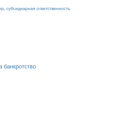
ор
,
субсидиарная ответственность
а банкротство