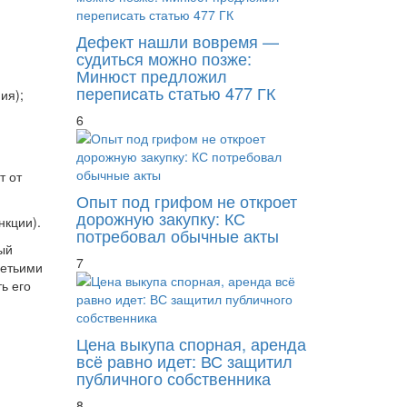
Дефект нашли вовремя —
судиться можно позже:
Минюст предложил
переписать статью 477 ГК
ия);
6
т от
Опыт под грифом не откроет
дорожную закупку: КС
нкции).
потребовал обычные акты
ый
7
ретьими
ь его
Цена выкупа спорная, аренда
всё равно идет: ВС защитил
публичного собственника
8