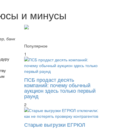
люсы и минусы
р, банк
Популярное
1
едуру
тву
вым
ПСБ продаст десять
компаний: почему обычный
аукцион здесь только первый
раунд
2
Старые выгрузки ЕГРЮЛ