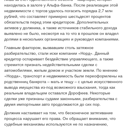
находилась в залоге у Альфа-банка. После реализации этой
недвижимости с торгов удалось погасить порядка 2,7 млн
рублей, что составляет примерно шестьдесят процентов
обязательств перед этим кредитором. Дополнительных
активов у должника, а также источников стабильного дохода
выявлено не было, несмотря на то что в прошлом он владел
долями в нескольких организациях и руководил компаниями.
Главным фактором, вызвавшим столь затяжное
разбирательство, стали иски компании «Норд». Данный
кредитор оспаривает бездействие управляющего, а также
стремится признать недействительными сделки с
автомобилями, жилым домом и участком земли. По мнению
«Норда», транспорт и недвижимость были переоформлены на
родственниц банкрота – мать и тещу – с целью искусственного
вывода имущества из-под возможного взыскания, тогда как
реальным владельцем оставался Дорофеев. Некоторые
сделки уже признаны судами законными, разбирательства с
двумя импортными авто продолжаются до сих пор.
Должник настаивает на том, что бесконечное затягивание
процесса нарушает его права. Он обращает внимание, что
судебные механизмы используются не по назначению,