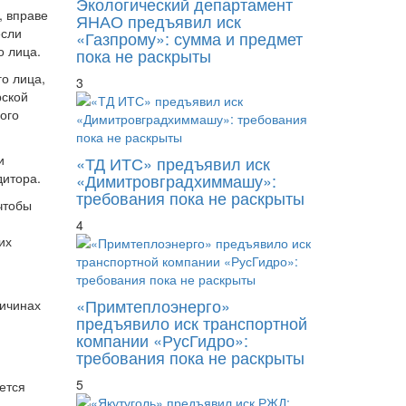
Экологический департамент
, вправе
ЯНАО предъявил иск
если
«Газпрому»: сумма и предмет
о лица.
пока не раскрыты
о лица,
3
рской
ого
и
«ТД ИТС» предъявил иск
дитора.
«Димитровградхиммашу»:
требования пока не раскрыты
чтобы
4
их
«Примтеплоэнерго»
ричинах
предъявило иск транспортной
компании «РусГидро»:
требования пока не раскрыты
5
ется