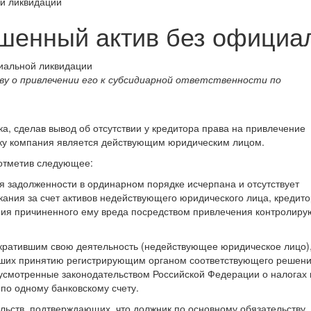
й ликвидации
шенный актив без официа
ву о привлечении его к субсидиарной ответственности по
ка, сделав вывод об отсутствии у кредитора права на привлечение
льку компания является действующим юридическим лицом.
 отметив следующее:
я задолженности в ординарном порядке исчерпана и отсутствует
ания за счет активов недействующего юридического лица, кредито
ния причиненного ему вреда посредством привлечения контролир
кратившим свою деятельность (недействующее юридическое лицо),
вших принятию регистрирующим органом соответствующего решени
дусмотренные законодательством Российской Федерации о налогах 
 по одному банковскому счету.
льств, подтверждающих, что должник по основному обязательству