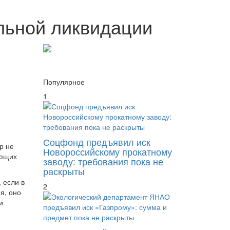
льной ликвидации
Популярное
1
Соцфонд предъявил иск
р не
Новороссийскому прокатному
ующих
заводу: требования пока не
раскрыты
 если в
2
я, оно
и