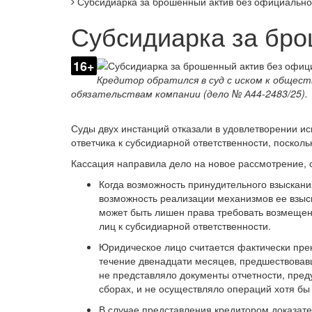
Субсидиарка за брошенный актив без официально
Субсидиарка за бро
16+
Кредитор обратился в суд с иском к общест
обязательствам компании (дело № А44-2483/25).
Суды двух инстанций отказали в удовлетворении ис
ответчика к субсидиарной ответственности, поско
Кассация направила дело на новое рассмотрение,
Когда возможность принудительного взыскани
возможность реализации механизмов ее взыск
может быть лишен права требовать возмеще
лиц к субсидиарной ответственности.
Юридическое лицо считается фактически пре
течение двенадцати месяцев, предшествова
не представляло документы отчетности, пре
сборах, и не осуществляло операций хотя бы
В случае представления кредитором доказате