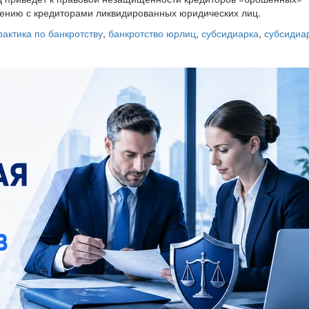
нению с кредиторами ликвидированных юридических лиц.
рактика по банкротству
,
банкротство юрлиц
,
субсидиарка
,
субсидиа