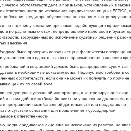
 с учетом обстоятельств дела и признаков, установленных в законе
ой ответственности до исключения юридического лица из ЕГРЮЛ, 
ия требования кредитора обусловлена поведением контролирующег
ывал на наличие у компании признаков недействующего юридическог
дств по расчетным счетам, непредставление налоговой и бухгалте
оизводств, возбужденных во исполнение судебных решений районн
тью взыскания.
обходимо было проверить доводы истца о фактическом прекращени
и установленного сделать выводы о правомерности заявления кре
х требований и возражений должно быть распределено судом так, 
дставить необходимые доказательства. Недопустимо требовать со
ленных обстоятельств, если она не может их получить по причине 
рывающей их по своей воле.
 лишен доступа к указанной информации, а контролирующее лицо
ний о своих действиях (бездействии) при управлении должником, п
м и прекращения хозяйственной деятельности или предоставляет
ать отсутствие оснований для привлечения к субсидиарной
каемое к ответственности.
аю, когда юридическое лицо еще не исключено из реестра, но явля
д приведет к правовой незащищенности кредиторов «брошенных»