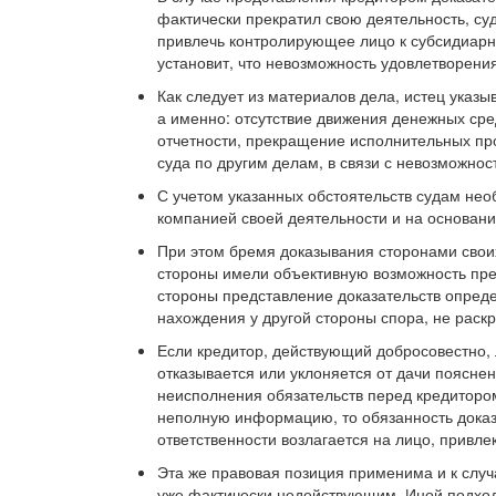
фактически прекратил свою деятельность, суд
привлечь контролирующее лицо к субсидиарн
установит, что невозможность удовлетворен
Как следует из материалов дела, истец указ
а именно: отсутствие движения денежных сре
отчетности, прекращение исполнительных пр
суда по другим делам, в связи с невозможнос
С учетом указанных обстоятельств судам не
компанией своей деятельности и на основани
При этом бремя доказывания сторонами свои
стороны имели объективную возможность пре
стороны представление доказательств опреде
нахождения у другой стороны спора, не раск
Если кредитор, действующий добросовестно,
отказывается или уклоняется от дачи поясне
неисполнения обязательств перед кредиторо
неполную информацию, то обязанность доказ
ответственности возлагается на лицо, привле
Эта же правовая позиция применима и к случ
уже фактически недействующим. Иной подхо