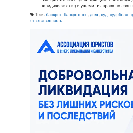
юридических лиц и ущемит их права по срав
Теги:
банкрот
,
банкротство
,
долг
,
суд
,
судебная п
ответственность