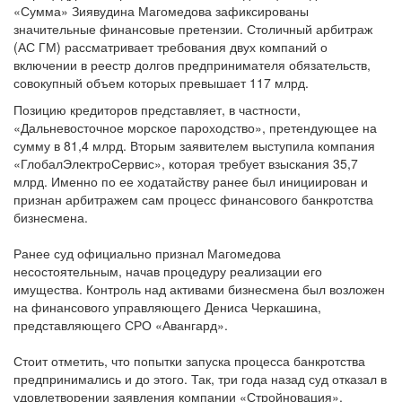
«Сумма» Зиявудина Магомедова зафиксированы
значительные финансовые претензии. Столичный арбитраж
(АС ГМ) рассматривает требования двух компаний о
включении в реестр долгов предпринимателя обязательств,
совокупный объем которых превышает 117 млрд.
Позицию кредиторов представляет, в частности,
«Дальневосточное морское пароходство», претендующее на
сумму в 81,4 млрд. Вторым заявителем выступила компания
«ГлобалЭлектроСервис», которая требует взыскания 35,7
млрд. Именно по ее ходатайству ранее был инициирован и
признан арбитражем сам процесс финансового банкротства
бизнесмена.
Ранее суд официально признал Магомедова
несостоятельным, начав процедуру реализации его
имущества. Контроль над активами бизнесмена был возложен
на финансового управляющего Дениса Черкашина,
представляющего СРО «Авангард».
Стоит отметить, что попытки запуска процесса банкротства
предпринимались и до этого. Так, три года назад суд отказал в
удовлетворении заявления компании «Стройновация»,