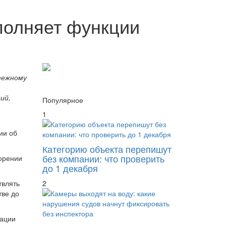
полняет функции
тежному
ий,
Популярное
1
ии об
Категорию объекта перепишут
без компании: что проверить
ворении
до 1 декабря
твлять
2
тве до
зации