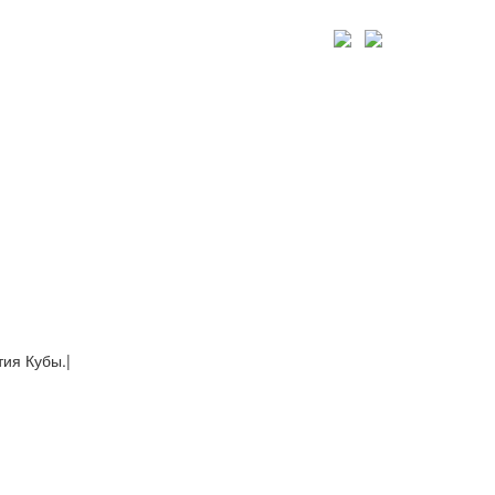
тия Кубы.
|