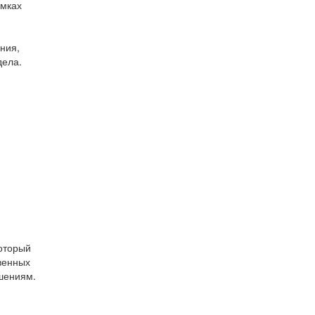
амках
ния,
дела.
который
венных
шениям.