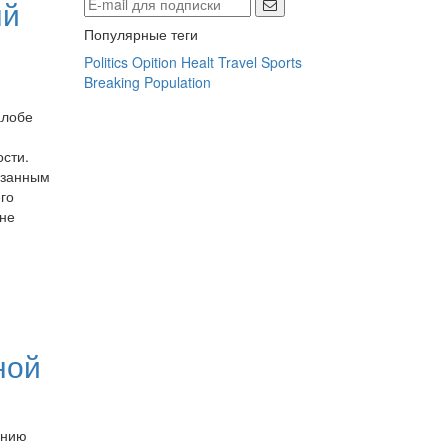
ый
Популярные теги
Politics
Opition
Healt
Travel
Sports
Breaking
Population
алобе
сти.
азанным
го
 не
ной
ению