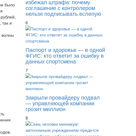
избежал штрафа: почему
ым было
соглашение с контролером
ля
нельзя подписывать вслепую
 рублей,
6
 так и
й волны
Паспорт и здоровье — в одной
ФГИС: кто ответит за ошибку в
данных спортсмена
7
Закрыли провайдеру подвал
— управляющей компании
грозит миллион
ть
8
рения
одов.