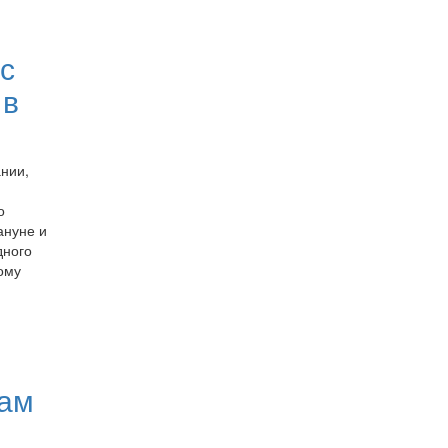
с
 в
нии,
о
ануне и
дного
ому
нам