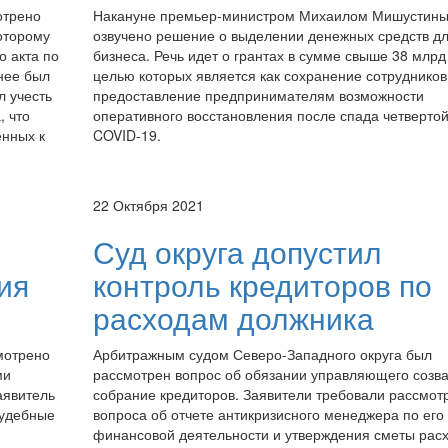
отрено
Накануне премьер-министром Михаилом Мишустин
оторому
озвучено решение о выделении денежных средств д
о акта по
бизнеса. Речь идет о грантах в сумме свыше 38 млрд
нее был
целью которых является как сохранение сотрудников,
л учесть
предоставление предпринимателям возможности
, что
оперативного восстановления после спада четверто
енных к
COVID-19.
22 Октября 2021
Суд округа допустил
ия
контроль кредиторов по
расходам должника
мотрено
Арбитражным судом Северо-Западного округа был
ми
рассмотрен вопрос об обязании управляющего созва
аявитель
собрание кредиторов. Заявители требовали рассмот
судебные
вопроса об отчете антикризисного менеджера по его
финансовой деятельности и утверждения сметы расх