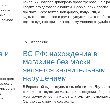
компании, которая приобрела права требования в р
ело об
кредитного договора с банком. Цессионарий просил
лжника
признать несостоятельной фирму, получившую
 был
задолженность также в рамках уступки права требова
 самого
однако суды не пришли к единому мнению о судьбе 
15 Октября 2021
в и
ВС РФ: нахождение в
магазине без маски
является значительным
нарушением
ено дело
чалось в
В Верховный суд поступила жалоба жителя Якутии, 
ижимостью
считал, что отсутствие маски при посещении общест
ь
мест можно отнести к малозначительным правонару
жи
Однако суд с ним не согласился.