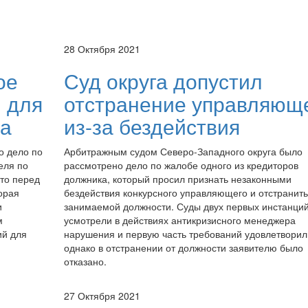
28 Октября 2021
ое
Суд округа допустил
 для
отстранение управляющ
ва
из-за бездействия
о дело по
Арбитражным судом Северо-Западного округа было
еля по
рассмотрено дело по жалобе одного из кредиторов
то перед
должника, который просил признать незаконными
орая
бездействия конкурсного управляющего и отстранить
и
занимаемой должности. Суды двух первых инстанци
м
усмотрели в действиях антикризисного менеджера
ий для
нарушения и первую часть требований удовлетворил
однако в отстранении от должности заявителю было
отказано.
27 Октября 2021