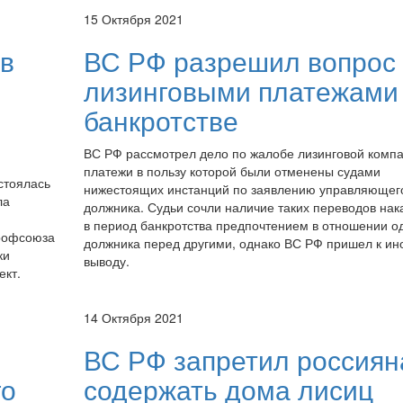
15 Октября 2021
ов
ВС РФ разрешил вопрос 
лизинговыми платежами
банкротстве
ВС РФ рассмотрел дело по жалобе лизинговой компа
платежи в пользу которой были отменены судами
стоялась
нижестоящих инстанций по заявлению управляющег
ла
должника. Судьи сочли наличие таких переводов нак
в период банкротства предпочтением в отношении о
рофсоюза
должника перед другими, однако ВС РФ пришел к ин
ки
выводу.
ект.
14 Октября 2021
ВС РФ запретил россия
го
содержать дома лисиц