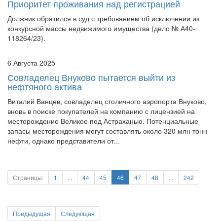
Приоритет проживания над регистрацией
Должник обратился в суд с требованием об исключении из
конкурсной массы недвижимого имущества (дело № А40-
118264/23).
6 Августа 2025
Совладелец Внуково пытается выйти из
нефтяного актива
Виталий Ванцев, совладелец столичного аэропорта Внуково,
вновь в поиске покупателей на компанию с лицензией на
месторождение Великое под Астраханью. Потенциальные
запасы месторождения могут составлять около 320 млн тонн
нефти, однако представители от...
Страницы:
1
...
44
45
46
47
48
...
242
Предыдущая
Следующая