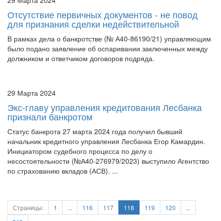
для признания сделки недействительной
В рамках дела о банкротстве (№ А40-86190/21) управляющим
было подано заявление об оспаривании заключенных между
должником и ответчиком договоров подряда.
29 Марта 2024
Экс-главу управления кредитования Лесбанка
признали банкротом
Статус банкрота 27 марта 2024 года получил бывший
начальник кредитного управления Лесбанка Егор Камардин.
Инициатором судебного процесса по делу о
несостоятельности (№А40-276979/2023) выступило Агентство
по страхованию вкладов (АСВ). ...
Страницы:
1
...
116
117
118
119
120
...
242