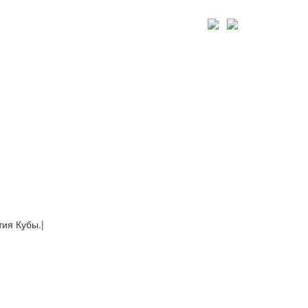
тия Кубы.
|