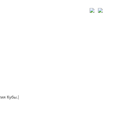
тия Кубы.
|