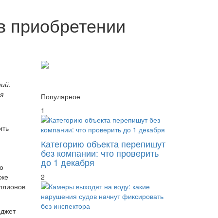
в приобретении
ий.
я
Популярное
1
ить
Категорию объекта перепишут
без компании: что проверить
до 1 декабря
о
уже
2
иллионов
юджет