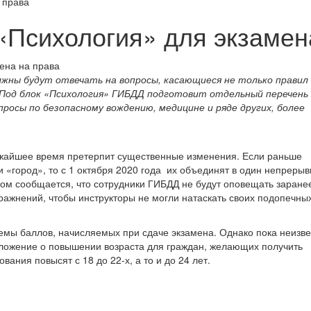
 права
«Психология» для экзамен
жны будут отвечать на вопросы, касающиеся не только правил
в. Под блок «Психология» ГИБДД подготовит отдельный перечень
росы по безопасному вождению, медицине и ряде других, более
ижайшее время претерпит существенные изменения. Если раньше
 «город», то с 1 октября 2020 года их объединят в один непреры
том сообщается, что сотрудники ГИБДД не будут оповещать заранее
ражнений, чтобы инструкторы не могли натаскать своих подопечны
мы баллов, начисляемых при сдаче экзамена. Однако пока неизве
едложение о повышении возраста для граждан, желающих получить
вания повысят с 18 до 22-х, а то и до 24 лет.