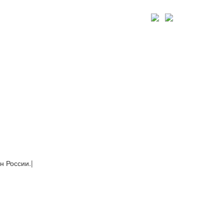
н России.
|