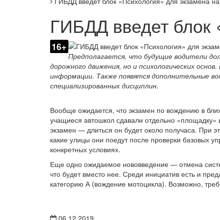
ГИБДД введет блок «Психология» для экзамена на
ГИБДД введет блок 
16+
Предполагается, что будущие водители дол
дорожного движения, но и психологических осно
информации. Также появятся дополнительные воп
специализированных дисциплин.
Вообще ожидается, что экзамен по вождению в бл
учащиеся автошкол сдавали отдельно «площадку» и
экзамен — длиться он будет около получаса. При э
какие улицы они поедут после проверки базовых уп
конкретных условиях.
Еще одно ожидаемое нововведение — отмена систе
что будет вместо нее. Среди инициатив есть и пр
категорию А (вождение мотоцикла). Возможно, требо
06.12.2019