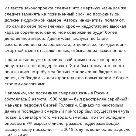
Из текста законопроекта следует, что смертную казнь все же
следует заменять на пожизненный срок, но проходить он
должен в одиночной камере. Авторы инициативы полагают,
что сам по себе пожизненный срок — недостаточно высокая
кара за содеянное, одиночное содержание будет более
действенной мерой. Идея якобы послужит во благо
восстановления справедливости, отделив тех, кто «достоин»
смертной казни от заключенных, отбывающих пожизненное.
Правительство уже оставило свой отзыв по законопроекту —
депутаты его не поддерживают. Хотя бы потому, что на его
реализацию потребуется большое количество бюджетных
денег, необходимых для строительства новых тюрем с более
строгими условиями.
Напомним, что последняя смертная казнь в России
состоялась 2 августа 1996 года — был расстрелян серийный
маньяк и педофил Сергей Головкин. Однако по некоторым
данным последний смертный приговор был осуществлен чуть
позже, 2 сентября того же года. Отметим, что по последним
опросам в РФ выросло число граждан, поддерживающих
высшую меру наказания — в 2019 году их количество выросло
с 44 до 49%.