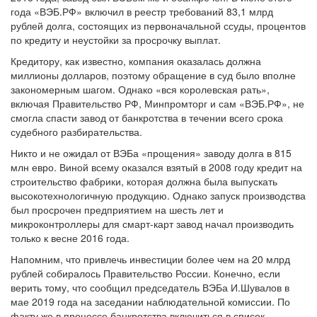
года «ВЭБ.РФ» включил в реестр требований 83,1 млрд
рублей долга, состоящих из первоначальной ссуды, процентов
по кредиту и неустойки за просрочку выплат.
Кредитору, как известно, компания оказалась должна
миллионы долларов, поэтому обращение в суд было вполне
закономерным шагом. Однако «вся королевская рать»,
включая Правительство РФ, Минпромторг и сам «ВЭБ.РФ», не
смогла спасти завод от банкротства в течении всего срока
судебного разбирательства.
Никто и не ожидал от ВЭБа «прощения» заводу долга в 815
млн евро. Виной всему оказался взятый в 2008 году кредит на
строительство фабрики, которая должна была выпускать
высокотехнологичную продукцию. Однако запуск производства
был просрочен предприятием на шесть лет и
микроконтроллеры для смарт-карт завод начал производить
только к весне 2016 года.
Напомним, что привлечь инвестиции более чем на 20 млрд
рублей собиралось Правительство России. Конечно, если
верить тому, что сообщил председатель ВЭБа И.Шувалов в
мае 2019 года на заседании наблюдательной комиссии. По
факту же в процессе банкротства включиться в список