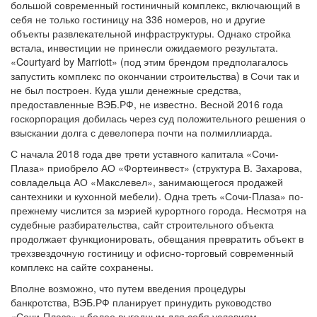
большой современный гостиничный комплекс, включающий в
себя не только гостиницу на 336 номеров, но и другие
объекты развлекательной инфраструктуры. Однако стройка
встала, инвестиции не принесли ожидаемого результата.
«Courtyard by Marriott» (под этим брендом предполагалось
запустить комплекс по окончании строительства) в Сочи так и
не был построен. Куда ушли денежные средства,
предоставленные ВЭБ.РФ, не известно. Весной 2016 года
госкорпорация добилась через суд положительного решения о
взыскании долга с девелопера почти на полмиллиарда.
С начала 2018 года две трети уставного капитала «Сочи-
Плаза» приобрело АО «Фортеинвест» (структура В. Захарова,
совладельца АО «Макслевел», занимающегося продажей
сантехники и кухонной мебели). Одна треть «Сочи-Плаза» по-
прежнему числится за мэрией курортного города. Несмотря на
судебные разбирательства, сайт строительного объекта
продолжает функционировать, обещания превратить объект в
трехзвездочную гостиницу и офисно-торговый современный
комплекс на сайте сохранены.
Вполне возможно, что путем введения процедуры
банкротства, ВЭБ.РФ планирует принудить руководство
«Сочи-Плаза» к более выгодным для себя условиям