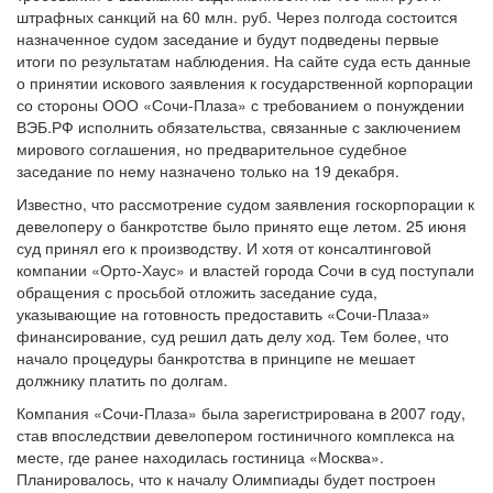
штрафных санкций на 60 млн. руб. Через полгода состоится
назначенное судом заседание и будут подведены первые
итоги по результатам наблюдения. На сайте суда есть данные
о принятии искового заявления к государственной корпорации
со стороны ООО «Сочи-Плаза» с требованием о понуждении
ВЭБ.РФ исполнить обязательства, связанные с заключением
мирового соглашения, но предварительное судебное
заседание по нему назначено только на 19 декабря.
Известно, что рассмотрение судом заявления госкорпорации к
девелоперу о банкротстве было принято еще летом. 25 июня
суд принял его к производству. И хотя от консалтинговой
компании «Орто-Хаус» и властей города Сочи в суд поступали
обращения с просьбой отложить заседание суда,
указывающие на готовность предоставить «Сочи-Плаза»
финансирование, суд решил дать делу ход. Тем более, что
начало процедуры банкротства в принципе не мешает
должнику платить по долгам.
Компания «Сочи-Плаза» была зарегистрирована в 2007 году,
став впоследствии девелопером гостиничного комплекса на
месте, где ранее находилась гостиница «Москва».
Планировалось, что к началу Олимпиады будет построен