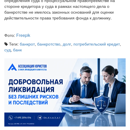
определения суда о процессуальном правопреемстве на
стороне кредитора у суда в рамках настоящего дела о
банкротстве не имелось законных оснований для оценки
действительности права требования фонда к должнику.
Фото:
Freepik
Теги:
банкрот
,
банкротство
,
долг
,
потребительский кредит
,
суд
,
банк