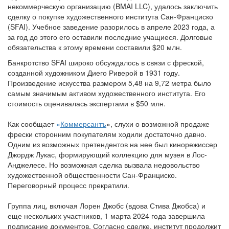
некоммерческую организацию (BMAI LLC), удалось заключить
сделку о покупке художественного института Сан-Франциско
(SFAI). Учебное заведение разорилось в апреле 2023 года, а
за год до этого его оставили последние учащиеся. Долговые
обязательства к этому времени составили $20 млн.
Банкротство SFAI широко обсуждалось в связи с фреской,
созданной художником Диего Риверой в 1931 году.
Произведение искусства размером 5,48 на 9,72 метра было
самым значимым активом художественного института. Его
стоимость оценивалась экспертами в $50 млн.
Как сообщает
«
Коммерсантъ
», слухи о возможной продаже
фрески сторонним покупателям ходили достаточно давно.
Одним из возможных претендентов на нее был кинорежиссер
Джордж Лукас, формирующий коллекцию для музея в Лос-
Анджелесе. Но возможная сделка вызвала недовольство
художественной общественности Сан-Франциско.
Переговорный процесс прекратили.
Группа лиц, включая Лорен Джобс (вдова Стива Джобса) и
еще нескольких участников, 1 марта 2024 года завершила
подписание документов. Согласно сделке, институт продолжит