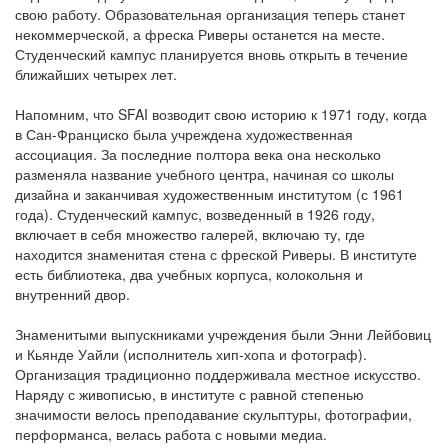
свою работу. Образовательная организация теперь станет
некоммерческой, а фреска Риверы останется на месте.
Студенческий кампус планируется вновь открыть в течение
ближайших четырех лет.
Напомним, что SFAI возводит свою историю к 1971 году, когда
в Сан-Франциско была учреждена художественная
ассоциация. За последние полтора века она несколько
разменяла название учебного центра, начиная со школы
дизайна и заканчивая художественным институтом (с 1961
года). Студенческий кампус, возведенный в 1926 году,
включает в себя множество галерей, включаю ту, где
находится знаменитая стена с фреской Риверы. В институте
есть библиотека, два учебных корпуса, колокольня и
внутренний двор.
Знаменитыми выпускниками учреждения были Энни Лейбовиц
и Кьянде Уайли (исполнитель хип-хопа и фотограф).
Организация традиционно поддерживала местное искусство.
Наряду с живописью, в институте с равной степенью
значимости велось преподавание скульптуры, фотографии,
перформанса, велась работа с новыми медиа.