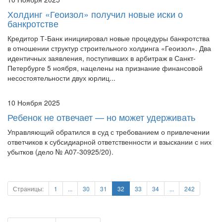
Холдинг «Геоизол» получил новые иски о
банкротстве
Кредитор Т-Банк инициировал новые процедуры банкротства
в отношении структур строительного холдинга «Геоизол». Два
идентичных заявления, поступивших в арбитраж в Санкт-
Петербурге 5 ноября, нацелены на признание финансовой
несостоятельности двух юрлиц...
10 Ноября 2025
Ребенок не отвечает — но может удерживать
Управляющий обратился в суд с требованием о привлечении
ответчиков к субсидиарной ответственности и взыскании с них
убытков (дело № А07-30925/20).
Страницы:
1
...
30
31
32
33
34
...
242
Предыдущая
Следующая