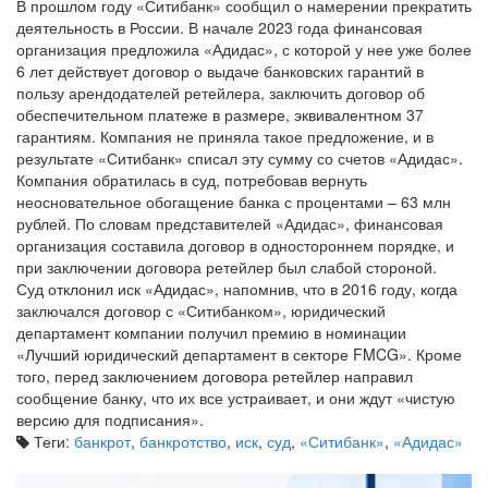
В прошлом году «Ситибанк» сообщил о намерении прекратить
деятельность в России. В начале 2023 года финансовая
организация предложила «Адидас», с которой у нее уже более
6 лет действует договор о выдаче банковских гарантий в
пользу арендодателей ретейлера, заключить договор об
обеспечительном платеже в размере, эквивалентном 37
гарантиям. Компания не приняла такое предложение, и в
результате «Ситибанк» списал эту сумму со счетов «Адидас».
Компания обратилась в суд, потребовав вернуть
неосновательное обогащение банка с процентами – 63 млн
рублей. По словам представителей «Адидас», финансовая
организация составила договор в одностороннем порядке, и
при заключении договора ретейлер был слабой стороной.
Суд отклонил иск «Адидас», напомнив, что в 2016 году, когда
заключался договор с «Ситибанком», юридический
департамент компании получил премию в номинации
«Лучший юридический департамент в секторе FMCG». Кроме
того, перед заключением договора ретейлер направил
сообщение банку, что их все устраивает, и они ждут «чистую
версию для подписания».
Теги:
банкрот
,
банкротство
,
иск
,
суд
,
«Ситибанк»
,
«Адидас»