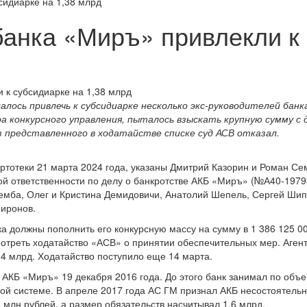
сидиарке на 1,38 млрд
банка «Миръ» привлекли к 
алось привлечь к субсидиарке несколько экс-руководителей банк
а конкурсного управления, пыталось взыскать крупную сумму с 
з представленного в ходатайстве списке суд АСВ отказал.
ртотеки 21 марта 2024 года, указаны Дмитрий Казорин и Роман Се
ой ответственности по делу о банкротстве АКБ «Миръ» (№А40-1979
ремба, Олег и Кристина Демидовичи, Анатолий Шепель, Сергей Шип
Миронов.
а должны пополнить его конкурсную массу на сумму в 1 386 125 0
мотреть ходатайство «АСВ» о принятии обеспечительных мер. Аген
,4 млрд. Ходатайство поступило еще 14 марта.
 АКБ «Миръ» 19 декабря 2016 года. До этого банк занимал по объ
вой системе. В апреле 2017 года АС ГМ признал АКБ несостоятельн
 млн рублей, а размер обязательств насчитывал 1,6 млрд.