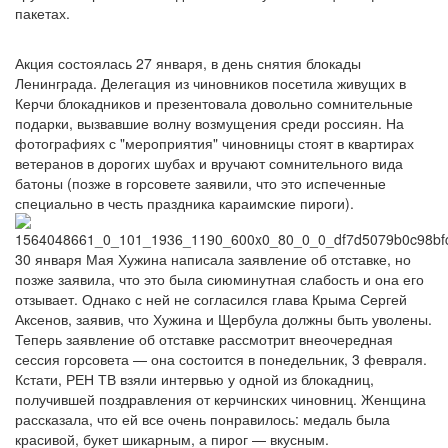
пакетах.
Акция состоялась 27 января, в день снятия блокады
Ленинграда. Делегация из чиновников посетила живущих в
Керчи блокадников и презентовала довольно сомнительные
подарки, вызвавшие волну возмущения среди россиян. На
фотографиях с "мероприятия" чиновницы стоят в квартирах
ветеранов в дорогих шубах и вручают сомнительного вида
батоны (позже в горсовете заявили, что это испеченные
специально в честь праздника караимские пироги).
30 января Мая Хужина написала заявление об отставке, но
позже заявила, что это была сиюминутная слабость и она его
отзывает. Однако с ней не согласился глава Крыма Сергей
Аксенов, заявив, что Хужина и Щербула должны быть уволены.
Теперь заявление об отставке рассмотрит внеочередная
сессия горсовета — она состоится в понедельник, 3 февраля.
Кстати, РЕН ТВ взяли интервью у одной из блокадниц,
получившей поздравления от керчинских чиновниц. Женщина
рассказала, что ей все очень понравилось: медаль была
красивой, букет шикарным, а пирог — вкусным.