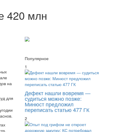
е 420 млн
Популярное
1
жных
чале
дов на
Дефект нашли вовремя —
судиться можно позже:
суд для
Минюст предложил
переписать статью 477 ГК
угодии
аснов.
2
тах
тр.