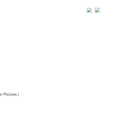
н России.
|