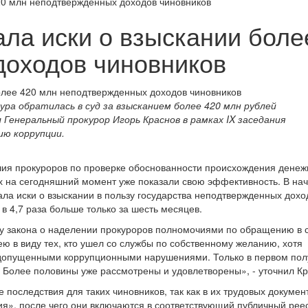
20 млн неподтвержденных доходов чиновников
ала иски о взыскании боле
доходов чиновников
ра обратилась в суд за взысканием более 420 млн рублей
 Генеральный прокурор Игорь Краснов в рамках IX заседания
ю коррупции.
чия прокуроров по проверке обоснованности происхождения дене
ах на сегодняшний момент уже показали свою эффективность. В на
ала иски о взыскании в пользу государства неподтвержденных дохо
в 4,7 раза больше только за шесть месяцев.
ду закона о наделении прокуроров полномочиями по обращению в 
ю в виду тех, кто ушел со службы по собственному желанию, хотя
с допущенными коррупционными нарушениями. Только в первом пол
 Более половины уже рассмотрены и удовлетворены», - уточнил Кр
последствия для таких чиновников, так как в их трудовых докумен
рия», после чего они включаются в соответствующий публичный реес