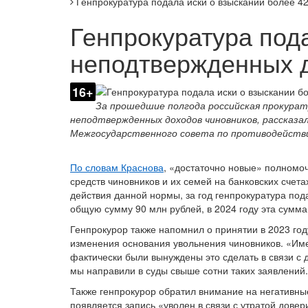
Генпрокуратура подала иски о взыскании более 4
Генпрокуратура под
неподтвержденных 
16+
За прошедшие полгода российская прокурату
неподтвержденных доходов чиновников, рассказал
Межгосударственного совета по противодействи
По словам Краснова
, «достаточно новые» полномо
средств чиновников и их семей на банковских счет
действия данной нормы, за год генпрокуратура под
общую сумму 90 млн рублей, в 2024 году эта сумма 
Генпрокурор также напомнил о принятии в 2023 го
изменения основания увольнения чиновников. «Име
фактически были вынуждены это сделать в связи 
мы направили в суды свыше сотни таких заявлений.
Также генпрокурор обратил внимание на негативные 
появляется запись «уволен в связи с утратой дове