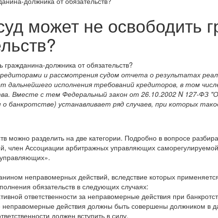
данина-должника от обязательств?
суд может не освободить 
ельств?
 кредиторами и рассмотрения судом отчета о результатах реа
т дальнейшего исполнения требований кредиторов, в том числ
ва. Вместе с тем Федеральный закон от 26.10.2002 N 127-ФЗ "
 о банкротстве) устанавливает ряд случаев, при которых тако
тв можно разделить на две категории. Подробно в вопросе разбира
ий, член Ассоциации арбитражных управляющих саморегулируемо
 управляющих».
данином неправомерных действий, вследствие которых применяетс
сполнения обязательств в следующих случаях:
тивной ответственности за неправомерные действия при банкротст
е неправомерные действия должны быть совершены должником в 
ответственности должен вступить в силу.