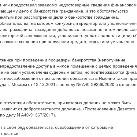
я или предоставил заведомо недостоверные сведения финансовом
ющему дело о банкротстве гражданина, и это обстоятельство
нятым при рассмотрении дела о банкротстве гражданина.
 обязательства, на котором конкурсный кредитор или уполномочен
стве гражданина, гражданин действовал незаконно, в том числе со
едиторской задолженности, уклонился от уплаты налогов и (или) с
о ложные сведения при получении кредита, скрыл или умышленно
лжника при проведении процедуры банкротства (неполучение
епредоставление доступа в жилое помещение с целью проведения
рые не были установлены судебным актом, но подтверждаются фин
я неосвобождения от исполнения обязательств. Именно такая пра
да г. Москвы от 13.12.2021г. по делу № А40-39236/2020 в отношен
 отсутствии обстоятельств, при которых должник не может быть
 зависит от добросовестности должника. (Постановление Девятого
 по делу N А40-91367/2017).
 в себя ряд обязательств, освобождение от которых не
относятся: