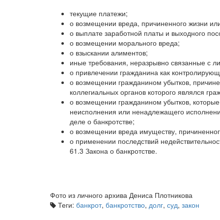
текущие платежи;
о возмещении вреда, причиненного жизни ил
о выплате заработной платы и выходного пос
о возмещении морального вреда;
о взыскании алиментов;
иные требования, неразрывно связанные с ли
о привлечении гражданина как контролирующе
о возмещении гражданином убытков, причине
коллегиальных органов которого являлся гра
о возмещении гражданином убытков, которые
неисполнения или ненадлежащего исполнени
деле о банкротстве;
о возмещении вреда имуществу, причиненног
о применении последствий недействительност
61.3 Закона о банкротстве.
Фото из личного архива Дениса Плотникова
Теги:
банкрот
,
банкротство
,
долг
,
суд
,
закон