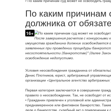
По каким причинам суд может не освободить граж
По каким причинам 
должника от обязат
16+
После завершения расчетов с конкурсными
имущества гражданина должник освобождается о
заявленных при проведении процедуры банкротст
несостоятельности (банкротстве)" (далее Закон
освобождение недопустимо.
Условия неосвобождения гражданина от обязательс
Денис Плотников, юрист, арбитражный управляющ
организации «Центральное агентство арбитражных
Первая категория заключается в совершении граж
правило о неосвобождении. Так, не освободят от и
• Гражданин привлечен к уголовной или администра
преднамеренное или фиктивное банкротство. Таки
деле о банкротстве, судебный акт о привлечении к 