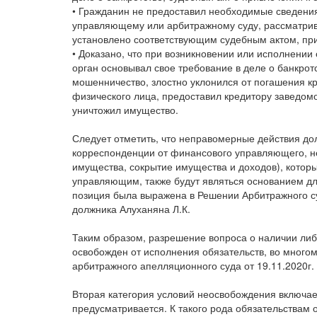
• Гражданин не предоставил необходимые сведени
управляющему или арбитражному суду, рассматрива
установлено соответствующим судебным актом, при
• Доказано, что при возникновении или исполнении
орган основывал свое требование в деле о банкрот
мошенничество, злостно уклонился от погашения кр
физического лица, предоставил кредитору заведом
уничтожил имущество.
Следует отметить, что неправомерные действия до
корреспонденции от финансового управляющего, н
имущества, сокрытие имущества и доходов), кото
управляющим, также будут являться основанием дл
позиция была выражена в Решении Арбитражного су
должника Алуханяна Л.К.
Таким образом, разрешение вопроса о наличии либо
освобожден от исполнения обязательств, во многом
арбитражного апелляционного суда от 19.11.2020г.
Вторая категория условий неосвобождения включает
предусматривается. К такого рода обязательствам 