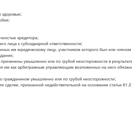
и здоровью;
обия;
чностью кредитора;
го лица к субсидиарной ответственности;
нных им юридическому лицу, участником которого был или членом
жданин;
 причинены умышленно или по грубой неосторожности в результат
я им как арбитражным управляющим возложенных на него обязанн
о гражданином умышленно или по грубой неосторожности;
и сделки, признанной недействительной на основании статьи 61.2