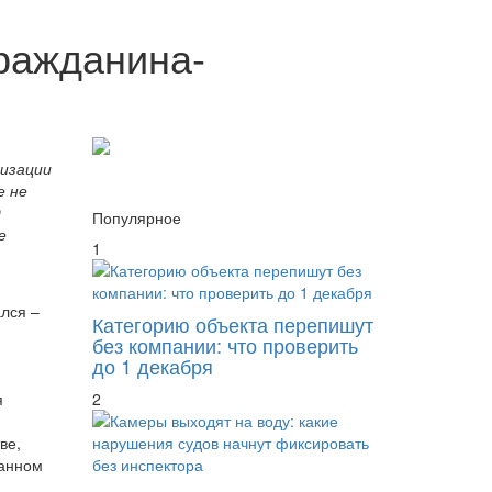
гражданина-
лизации
е не
О
Популярное
е
1
лся –
Категорию объекта перепишут
й
без компании: что проверить
до 1 декабря
я
2
ве,
данном