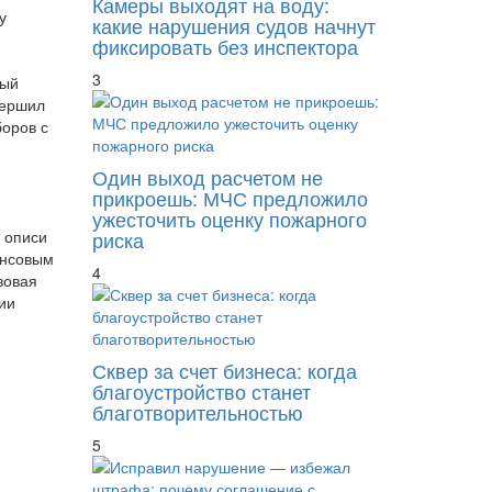
Камеры выходят на воду:
у
какие нарушения судов начнут
фиксировать без инспектора
3
ный
вершил
боров с
Один выход расчетом не
прикроешь: МЧС предложило
ужесточить оценку пожарного
 описи
риска
ансовым
4
вовая
ии
Сквер за счет бизнеса: когда
благоустройство станет
благотворительностью
5