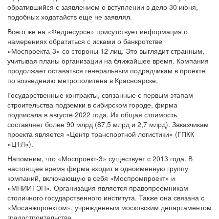
обратившийся с заявлением о вступлении в дело 30 июня,
подобных ходатайств еще не заявлял.
Всего же на «Федресурсе» присутствует информация о
намерениях обратиться с исками о банкротстве
«Моспроекта-3» со стороны 12 лиц. Это выглядит странным,
учитывая планы организации на ближайшее время. Компания
продолжает оставаться генеральным подрядчикам в проекте
по возведению метрополитена в Красноярске.
Государственные контракты, связанные с первым этапам
строительства подземки в сибирском городе, фирма
подписала в августе 2022 года. Их общая стоимость
составляет более 90 млрд (87,5 млрд и 2,7 млрд). Заказчикам
проекта является «Центр транспортной логистики» (ГПКК
«ЦТЛ»).
Напомним, что «Моспроект-3» существует с 2013 года. В
настоящее время фирма входит в одноименную группу
компаний, включающую в себя «Моспромпроект» и
«МНИИТЭП». Организация является правопреемникам
столичного государственного института. Также она связана с
«Мосинжпроектом», учрежденным московским департаментом
градостроительства.