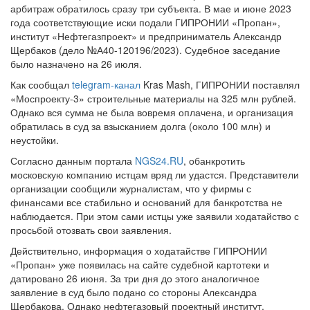
арбитраж обратилось сразу три субъекта. В мае и июне 2023
года соответствующие иски подали ГИПРОНИИ «Пропан»,
институт «Нефтегазпроект» и предприниматель Александр
Щербаков (дело №А40-120196/2023). Судебное заседание
было назначено на 26 июля.
Как сообщал
telegram-канал
Kras Mash, ГИПРОНИИ поставлял
«Моспроекту-3» строительные материалы на 325 млн рублей.
Однако вся сумма не была вовремя оплачена, и организация
обратилась в суд за взысканием долга (около 100 млн) и
неустойки.
Согласно данным портала
NGS24.RU
, обанкротить
московскую компанию истцам вряд ли удастся. Представители
организации сообщили журналистам, что у фирмы с
финансами все стабильно и оснований для банкротства не
наблюдается. При этом сами истцы уже заявили ходатайство с
просьбой отозвать свои заявления.
Действительно, информация о ходатайстве ГИПРОНИИ
«Пропан» уже появилась на сайте судебной картотеки и
датировано 26 июня. За три дня до этого аналогичное
заявление в суд было подано со стороны Александра
Щербакова. Однако нефтегазовый проектный институт,