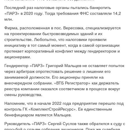
Последний раз налоговые органы пытались банкротить
«ПАРЗ» в 2020 году. Тогда требования ФНС составляли 14,2
млн.
Фирма, расположенная в пос. Вересовка, специализируется
на проектировании быстровозводимых зданий и их
строительстве. Любопытно, что налоговики проявили
инициативу в тот самый момент, когда в самой организации
протекает корпоративный конфликт между гендиректором и
акционерами.
Гендиректор «ПАРЗ» Григорий Мальцев не оставляет попыток
через арбитраж опротестовать решение о лишении его
занимаемой должности. Его акционеры приняли на
внеочередном собрании. «ВТБ Регистратор» как держатель
реестра компании оказался соответчиком в процессе вокруг
смены руководства.
Напомним, что в начале 2022 года предприятие перешло под
контроль ГК «КомплектСтройРесурс». Ее единственным
бенефициаром является Мальцев.
Руководитель «ПАРЗ» Сергей Суслов также обратился к суду с
просьбой о созыве собрания акционеров. Пока же судебная