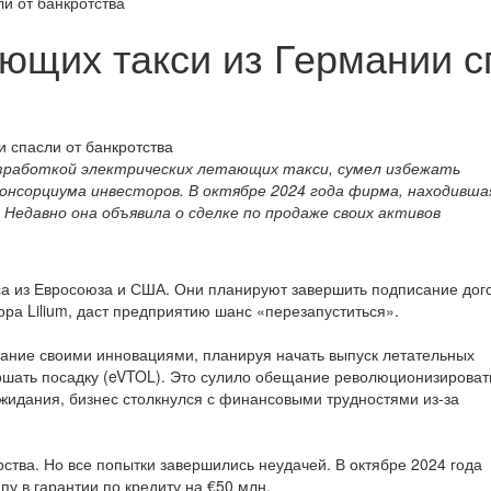
и от банкротства
ющих такси из Германии с
азработкой электрических летающих такси, сумел избежать
нсорциума инвесторов. В октябре 2024 года фирма, находившая
 Недавно она объявила о сделке по продаже своих активов
са из Евросоюза и США. Они планируют завершить подписание дог
ора Lilium, даст предприятию шанс «перезапуститься».
имание своими инновациями, планируя начать выпуск летательных
ершать посадку (eVTOL). Это сулило обещание революционизироват
ожидания, бизнес столкнулся с финансовыми трудностями из-за
рства. Но все попытки завершились неудачей. В октябре 2024 года
у в гарантии по кредиту на €50 млн.