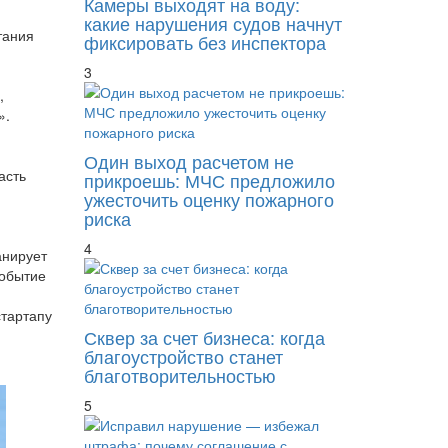
Камеры выходят на воду:
какие нарушения судов начнут
тания
фиксировать без инспектора
3
,
».
Один выход расчетом не
асть
прикроешь: МЧС предложило
ужесточить оценку пожарного
риска
4
анирует
событие
стартапу
Сквер за счет бизнеса: когда
благоустройство станет
благотворительностью
5