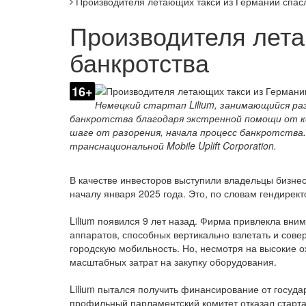
Производителя летающих такси из Германии спасл
Производителя лета
банкротства
16+
Немецкий стартап Lilium, занимающийся р
банкротства благодаря экстренной помощи от ко
шаге от разорения, начала процесс банкротства.
транснациональной Mobile Uplift Corporation.
В качестве инвесторов выступили владельцы бизне
началу января 2025 года. Это, по словам гендирект
Lilium появился 9 лет назад. Фирма привлекла вн
аппаратов, способных вертикально взлетать и сов
городскую мобильность. Но, несмотря на высокие 
масштабных затрат на закупку оборудования.
Lilium пытался получить финансирование от госуда
профильный парламентский комитет отказал стартап