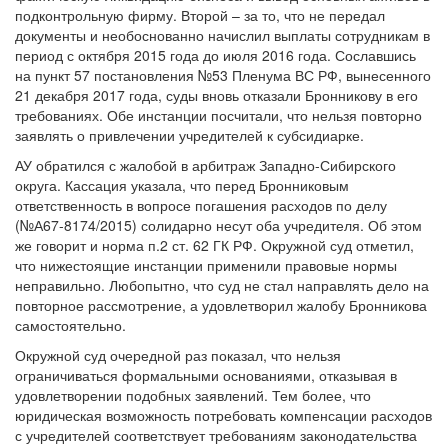
подконтрольную фирму. Второй – за то, что не передал
документы и необоснованно начислил выплаты сотрудникам в
период с октября 2015 года до июля 2016 года. Сославшись
на пункт 57 постановления №53 Пленума ВС РФ, вынесенного
21 декабря 2017 года, суды вновь отказали Бронникову в его
требованиях. Обе инстанции посчитали, что нельзя повторно
заявлять о привлечении учредителей к субсидиарке.
АУ обратился с жалобой в арбитраж Западно-Сибирского
округа. Кассация указала, что перед Бронниковым
ответственность в вопросе погашения расходов по делу
(№А67-8174/2015) солидарно несут оба учредителя. Об этом
же говорит и норма п.2 ст. 62 ГК РФ. Окружной суд отметил,
что нижестоящие инстанции применили правовые нормы
неправильно. Любопытно, что суд не стал направлять дело на
повторное рассмотрение, а удовлетворил жалобу Бронникова
самостоятельно.
Окружной суд очередной раз показал, что нельзя
ограничиваться формальными основаниями, отказывая в
удовлетворении подобных заявлений. Тем более, что
юридическая возможность потребовать компенсации расходов
с учредителей соответствует требованиям законодательства