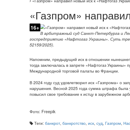
«Газпром» направил новый иск к «Нафтогаз Укра
«Газпром» направил
16+
В арбитражный суд Санкт-Петербурга и Лен
госпредприятию «Нафтогаз Украины». Суть треб
52159/2025).
Напомним, предыдущий иск в отношении нынешнего 
тогда заключалась в запрете «Нафтогаз Украины»
Международной торговой палаты во Франции.
В 2024 году суд удовлетворил иск «Газпрома» о за
нарушения. Весной 2025 года сумма штрафа была 
повысил свое требование к истцу в зарубежном арб
Фото: Freepik
Теги:
банкрот
,
банкротство
,
иск
,
суд
,
Газпром
,
На