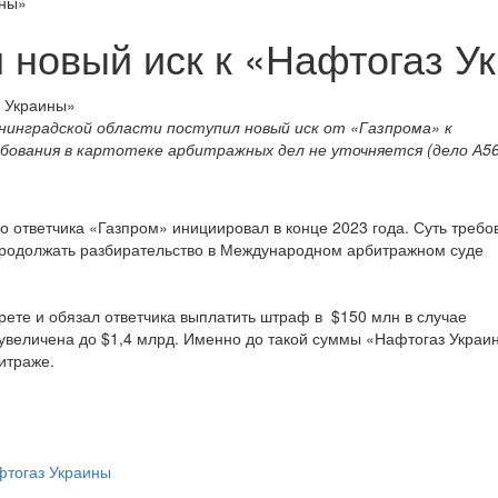
ины»
 новый иск к «Нафтогаз У
инградской области поступил новый иск от «Газпрома» к
ования в картотеке арбитражных дел не уточняется (дело А56
ответчика «Газпром» инициировал в конце 2023 года. Суть требо
 продолжать разбирательство в Международном арбитражном суде
прете и обязал ответчика выплатить штраф в $150 млн в случае
увеличена до $1,4 млрд. Именно до такой суммы «Нафтогаз Украи
итраже.
фтогаз Украины