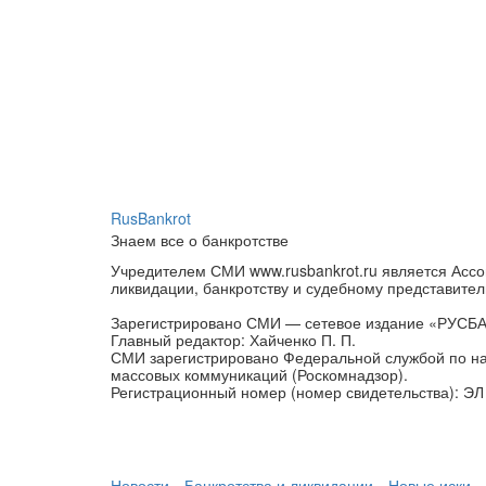
RusBankrot
Знаем все о банкротстве
Учредителем СМИ www.rusbankrot.ru является Ассо
ликвидации, банкротству и судебному представител
Зарегистрировано СМИ — сетевое издание «РУСБ
Главный редактор: Хайченко П. П.
СМИ зарегистрировано Федеральной службой по на
массовых коммуникаций (Роскомнадзор).
Регистрационный номер (номер свидетельства): ЭЛ 
Новости
Банкротства и ликвидации
Новые иски