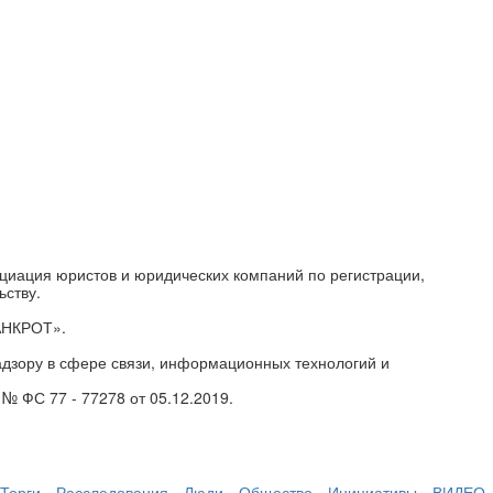
циация юристов и юридических компаний по регистрации,
ьству.
АНКРОТ».
дзору в сфере связи, информационных технологий и
№ ФС 77 - 77278 от 05.12.2019.
Торги
Расследования
Люди
Общество
Инициативы
ВИДЕО