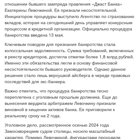
Екатерины Левочкиной. Ее признали несостоятельной.
Инициатором процедуры выступило Агентство по страхованию
вкладов, которая на сегодняшний день управляет конкурсным
процессом в кредитной организации. Официально процедура
банкротства введена 13 мая.
Ключевым поводом для признания банкротства стала
колоссальная задолженность. Сумма требований, включенных
в реестр кредиторов, достигла отметки более 1,8 млрд рублей.
Именно эти обязательства легли в основу финансовой
несостоятельности бывшего руководителя. Однако данное
решение стало лишь верхушкой айсберга в череде правовых
последствий для экс-банкира.
Важно отметить, что процедура банкротства тесно
переплетена с уголовным прошлым должника. Еще до
вынесения вердикта арбитражем Левочкину признали
виновной в хищении активов банка. Ее приговорили к
реальному сроку на 2 года.
Уголовное дело, рассмотренное осенью 2024 года
Замоскворецким судом столицы, носило масштабный
характер. Помимо Левочкиной, фигурантами проходили
бывший председатель правления Владимира Михайловская и