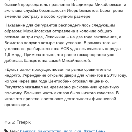
экс-глава службы безопасности Игорь Бекметов. Всем троим
вменили растрату в особо крупном размере.
Наказание для фигурантов распределилось следующим
образом: Михайловская отправлена в колонию общего
режима на три года, Левочкина – на два года заключения, а
Бекметов получил четыре года условно. В рамках того же
уголовного разбирательства АСВ удалось взыскать порядка
1,9 млрд. Примечательно, что ранее госкорпорация уже
добилась банкротства самой Михайловской.
«Джаст Банк» просуществовал на рынке сравнительно
недолго. Учреждение открыло двери для клиентов в 2013 году,
но уже через два года Центробанк отозвал лицензию.
Регулятор указывал на чрезмерно рискованную кредитную
политику. Большая часть активов была низкого качества. В
итоге это привело к остановке деятельности финансовой
организации.
Фото: Freepik
Теги:
банкрот
,
банкротство
,
долг
,
суд
,
Джаст Банк