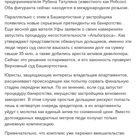
предпринимателя Рубена Татуляна (известного как Робсон).
Оба фигуранта сейчас находятся в международном розыске.
Параллельно с этим в Башкортостане у застройщика
появились новые серьезные претенденты на банкротство.
Еще весной два жителя Уфы заявили о своих намерениях
запустить процедуру несостоятельности «Альбатроса». Как
утверждают представители обманутых дольщиков, именно эти
люди через суд смогли взыскать с компании долг на сумму
свыше 35 млн, а также добились ареста активов девелопера.
Сейчас это решение оспаривается, и его законность проверит
Верховный суд Башкортостана.
Юристы, защищающие интересы владельцев апартаментов,
расценивают происходящее как попытку сорвать финальную
стадию передачи жилья. По их мнению, если суд запустит
процедуру банкротства, имущество застройщика мгновенно
заморозят. В этом случае простые дольщики рискуют попасть
лишь в четвертую очередь кредиторов, а их апартаменты
уйдут с молотка как единый актив по сниженной цене. Вместо
долгожданных квадратных метров люди получат только
денежную компенсацию.
Примечательно, что комплекс уже пережил вмешательство