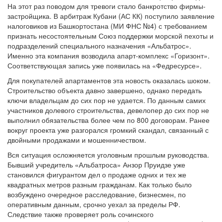
На этот раз поводом для тревоги стало банкротство фирмы-
застройщика. В арбитраж Кубани (АС КК) поступило заявление
налоговиков из Башкортостана (МИ ФНС №4) с требованием
признать несостоятельным Союз поддержки морской пехоты и
подразделений специального назначения «Альбатрос».
Именно эта компания возводила апарт-комплекс «Горизонт».
Соответствующая запись уже появилась на «Федресурсе».
Для покупателей апартаментов эта новость оказалась шоком.
Строительство объекта давно завершено, однако передать
ключи владельцам до сих пор не удается. По данным самих
участников долевого строительства, девелопер до сих пор не
выполнил обязательства более чем по 800 договорам. Ранее
вокруг проекта уже разгорался громкий скандал, связанный с
двойными продажами и мошенничеством.
Вся ситуация осложняется уголовным прошлым руководства.
Бывший учредитель «Альбатроса» Анзор Пруидзе уже
становился фигурантом дел о продаже одних и тех же
квадратных метров разным гражданам. Как только было
возбуждено очередное расследование, бизнесмен, по
оперативным данным, срочно уехал за пределы РФ.
Следствие также проверяет роль сочинского