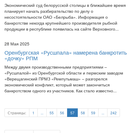
планирует начать разбирательство по делу о
несостоятельности ОАО «Белрыба». Информация о
банкротстве некогда крупнейшего производителя рыбной
продукции в республике появилась на сайте Верховного...
28 Мая 2025
Оренбургская «Русшпала» намерена банкротить
«дочку» РПМ
Между двумя производственными предприятиями –
«Русшпалой» из Оренбургской области и пермским заводом
«Верещагинский ПРМЗ «Ремпутьмаш» – разгорелся
экономический конфликт, который может закончиться
банкротством одного из участников. Как стало известно...
Страницы:
1
...
55
56
57
58
59
...
242
Предыдущая
Следующая