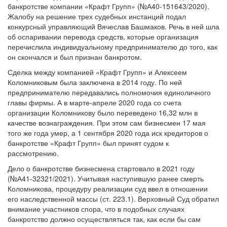
банкротстве компании «Крафт Групп» (№А40-151643/2020).
Жалобу на решение трех судебных инстанций подал
конкурсный управляющий Вячеслав Башмаков. Речь в ней шла
об оспаривании перевода средств, которые организация
перечислила индивидуальному предпринимателю до того, как
он скончался и был признан банкротом.
Сделка между компанией «Крафт Групп» и Алексеем
Коломниковым была заключена в 2014 году. По ней
предпринимателю передавались полномочия единоличного
главы фирмы. А в марте-апреле 2020 года со счета
организации Коломникову было переведено 16,32 млн в
качестве вознаграждения. При этом сам бизнесмен 17 мая
того же года умер, а 1 сентября 2020 года иск кредиторов о
банкротстве «Крафт Групп» был принят судом к
рассмотрению.
Дело о банкротстве бизнесмена стартовало в 2021 году
(№А41-32321/2021). Учитывая наступившую ранее смерть
Коломникова, процедуру реализации суд ввел в отношении
его наследственной массы (ст. 223.1). Верховный Суд обратил
внимание участников спора, что в подобных случаях
банкротство должно осуществляться так, как если бы сам