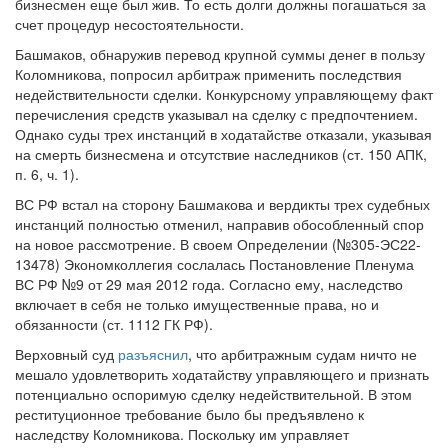
бизнесмен еще был жив. То есть долги должны погашаться за
счет процедур несостоятельности.
Башмаков, обнаружив перевод крупной суммы денег в пользу
Коломникова, попросил арбитраж применить последствия
недействительности сделки. Конкурсному управляющему факт
перечисления средств указывал на сделку с предпочтением.
Однако суды трех инстанций в ходатайстве отказали, указывая
на смерть бизнесмена и отсутствие наследников (ст. 150 АПК,
п. 6, ч. 1).
ВС РФ встал на сторону Башмакова и вердикты трех судебных
инстанций полностью отменил, направив обособленный спор
на новое рассмотрение. В своем Определении (№305-ЭС22-
13478) Экономколлегия сослалась Постановление Пленума
ВС РФ №9 от 29 мая 2012 года. Согласно ему, наследство
включает в себя не только имущественные права, но и
обязанности (ст. 1112 ГК РФ).
Верховный суд
разъяснил
, что арбитражным судам ничто не
мешало удовлетворить ходатайству управляющего и признать
потенциально оспоримую сделку недействительной. В этом
реституционное требование было бы предъявлено к
наследству Коломникова. Поскольку им управляет