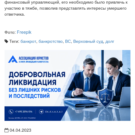
финансовый управляющий, его необходимо было привлечь к
участию в тяжбе, позволив представлять интересы умершего
ответчика.
Фото:
Freepik
Теги:
банкрот
,
банкротство
,
ВС
,
Верховный суд
,
долг
04.04.2023