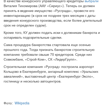
Виталия Тихомирова (ААУ «Сириус»). Теперь он должен
принять в ведение имущество «Русграда», провести его
инвентаризацию (в срок не позднее трех месяцев с даты
введения конкурсного производства, если более длительный
срок не определен судом).
Кроме того, КУ должен подать иски к должникам банкрота и
оспаривать подозрительные сделки.
Сама процедура банкротства стартовала еще осенью
прошлого года. Тогда признать банкротом строительную
компанию требовали свыше 70 кредиторов. Среди них
Совкомбанк, «Строй-Ком», СК «ЛидерГрупп».
Строительная компания «Русград» построила аэропорт
Кольцово в Екатеринбурге, ангарный комплекс «Уральских
авиалиний», выставочный центр «Екатеринбург-Экспо»,
гостиницу и несколько автоцентров.
Фото:
Wikipedia
Теги:
Екатеринбург
,
банкрот
,
банкротство
,
Кольцово
,
долг
,