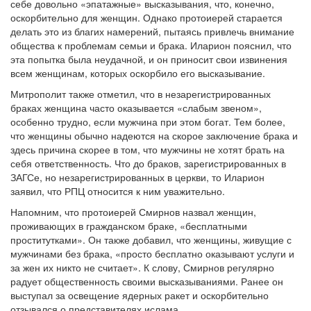
себе довольно «эпатажные» высказывания, что, конечно,
оскорбительно для женщин. Однако протоиерей старается
делать это из благих намерений, пытаясь привлечь внимание
общества к проблемам семьи и брака. Иларион пояснил, что
эта попытка была неудачной, и он приносит свои извинения
всем женщинам, которых оскорбило его высказывание.
Митрополит также отметил, что в незарегистрированных
браках женщина часто оказывается «слабым звеном»,
особенно трудно, если мужчина при этом богат. Тем более,
что женщины обычно надеются на скорое заключение брака и
здесь причина скорее в том, что мужчины не хотят брать на
себя ответственность. Что до браков, зарегистрированных в
ЗАГСе, но незарегистрированных в церкви, то Иларион
заявил, что РПЦ относится к ним уважительно.
Напомним, что протоиерей Смирнов назвал женщин,
проживающих в гражданском браке, «бесплатными
проститутками». Он также добавил, что женщины, живущие с
мужчинами без брака, «просто бесплатно оказывают услуги и
за жен их никто не считает». К слову, Смирнов регулярно
радует общественность своими высказываниями. Ранее он
выступал за освещение ядерных ракет и оскорбительно
отзывался о представителях ислама.