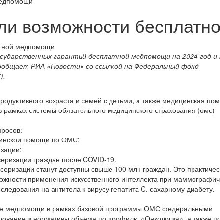
медпомощи
ли возможности бесплатн
сударственных гарантий бесплатной медпомощи на 2024 год и 
сообщает РИА «Новости» со ссылкой на Федеральный фонд
).
родуктивного возраста и семей с детьми, а также медицинская по
в рамках системы обязательного медицинского страхования (омс)
росов:
цинской помощи по ОМС;
зации;
серизации граждан после COVID-19.
серизации станут доступны свыше 100 млн граждан. Это практичес
ожности применения искусственного интеллекта при маммографич
ледования на антитела к вирусу гепатита C, сахарному диабету,
ание медпомощи в рамках базовой программы ОМС федеральными
ование и нормативы объема по профилю «Онкология», а также п