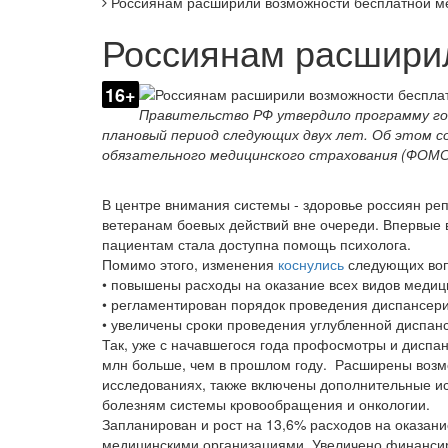
Россиянам расширили возможности бесплатной 
Россиянам расшири
16+
Правительство РФ утвердило программу го
плановый период следующих двух лет. Об этом 
обязательного медицинского страхования (ФОМС
В центре внимания системы - здоровье россиян реп
ветеранам боевых действий вне очереди. Впервые 
пациентам стала доступна помощь психолога.
Помимо этого, изменения
коснулись
следующих воп
• повышены расходы на оказание всех видов меди
• регламентирован порядок проведения диспансери
• увеличены сроки проведения углубленной диспан
Так, уже с начавшегося года профосмотры и диспан
млн больше, чем в прошлом году. Расширены возм
исследованиях, также включены дополнительные исс
болезням системы кровообращения и онкологии.
Запланирован и рост на 13,6% расходов на оказ
медицинскими организациями. Увеличено финансир