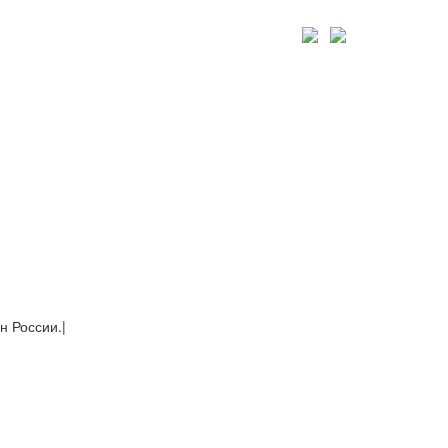
н России.
|