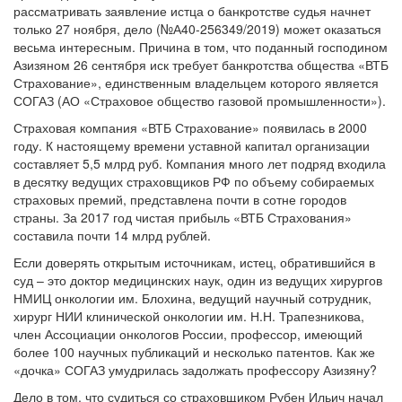
только 27 ноября, дело (№А40-256349/2019) может оказаться
весьма интересным. Причина в том, что поданный господином
Азизяном 26 сентября иск требует банкротства общества «ВТБ
Страхование», единственным владельцем которого является
СОГАЗ (АО «Страховое общество газовой промышленности»).
Страховая компания «ВТБ Страхование» появилась в 2000
году. К настоящему времени уставной капитал организации
составляет 5,5 млрд руб. Компания много лет подряд входила
в десятку ведущих страховщиков РФ по объему собираемых
страховых премий, представлена почти в сотне городов
страны. За 2017 год чистая прибыль «ВТБ Страхования»
составила почти 14 млрд рублей.
Если доверять открытым источникам, истец, обратившийся в
суд – это доктор медицинских наук, один из ведущих хирургов
НМИЦ онкологии им. Блохина, ведущий научный сотрудник,
хирург НИИ клинической онкологии им. Н.Н. Трапезникова,
член Ассоциации онкологов России, профессор, имеющий
более 100 научных публикаций и несколько патентов. Как же
«дочка» СОГАЗ умудрилась задолжать профессору Азизяну?
Дело в том, что судиться со страховщиком Рубен Ильич начал
еще в Симоновском районном суде Москвы в октябре 2017