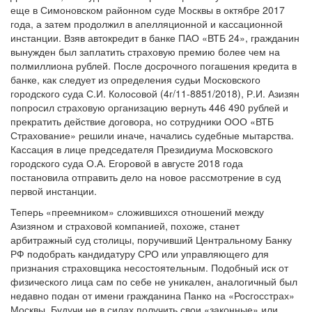
года, а затем продолжил в апелляционной и кассационной
инстанции. Взяв автокредит в банке ПАО «ВТБ 24», гражданин
вынужден был заплатить страховую премию более чем на
полмиллиона рублей. После досрочного погашения кредита в
банке, как следует из определения судьи Московского
городского суда С.И. Колосовой (4г/11-8851/2018), Р.И. Азизян
попросил страховую организацию вернуть 446 490 рублей и
прекратить действие договора, но сотрудники ООО «ВТБ
Страхование» решили иначе, начались судебные мытарства.
Кассация в лице председателя Президиума Московского
городского суда О.А. Егоровой в августе 2018 года
постановила отправить дело на новое рассмотрение в суд
первой инстанции.
Теперь «преемником» сложившихся отношений между
Азизяном и страховой компанией, похоже, станет
арбитражный суд столицы, поручивший Центральному Банку
РФ подобрать кандидатуру СРО или управляющего для
признания страховщика несостоятельным. Подобный иск от
физического лица сам по себе не уникален, аналогичный был
недавно подан от имени гражданина Панко на «Росгосстрах»
Москвы. Будучи не в силах получить свои «законные» или
страховые возмещения, граждане начинают обращаться в