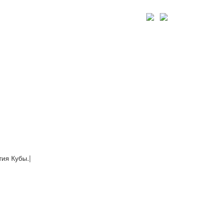
тия Кубы.
|