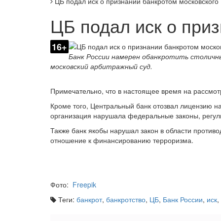
ЦБ подал иск о признании банкротом московского
ЦБ подал иск о при
16+
Банк России намерен обанкротить столичн
московский арбитражный суд.
Примечательно, что в настоящее время на рассмот
Кроме того, Центральный банк отозвал лицензию н
организация нарушала федеральные законы, регул
Также банк якобы нарушал закон в области против
отношение к финансированию терроризма.
Фото:
Freepik
Теги:
банкрот
,
банкротство
,
ЦБ
,
Банк России
,
иск
,