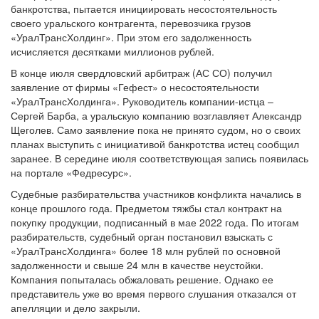
банкротства, пытается инициировать несостоятельность
своего уральского контрагента, перевозчика грузов
«УралТрансХолдинг». При этом его задолженность
исчисляется десятками миллионов рублей.
В конце июля свердловский арбитраж (АС СО) получил
заявление от фирмы «Гефест» о несостоятельности
«УралТрансХолдинга». Руководитель компании-истца –
Сергей Барба, а уральскую компанию возглавляет Александр
Щеголев. Само заявление пока не принято судом, но о своих
планах выступить с инициативой банкротства истец сообщил
заранее. В середине июля соответствующая запись появилась
на портале «Федресурс».
Судебные разбирательства участников конфликта начались в
конце прошлого года. Предметом тяжбы стал контракт на
покупку продукции, подписанный в мае 2022 года. По итогам
разбирательств, судебный орган постановил взыскать с
«УралТрансХолдинга» более 18 млн рублей по основной
задолженности и свыше 24 млн в качестве неустойки.
Компания попыталась обжаловать решение. Однако ее
представитель уже во время первого слушания отказался от
апелляции и дело закрыли.