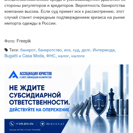
внешнеэкономической среды и усиливающегося давления со
стороны регуляторов и кредиторов. Вероятность банкротства
компании высока. Если суд примет иск к рассмотрению, этот
случай станет очередным подтверждением кризиса на рынке
импорта одежды в России.
Фото: Freepik
Теги:
банкрот
,
банкротство
,
иск
,
суд
,
долг
,
Интермода
,
Bugatti и Casa Moda
,
ФНС
,
налог
,
налоги