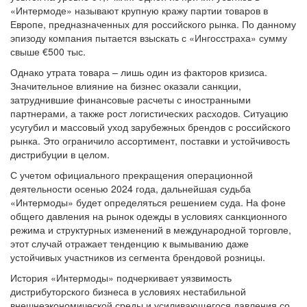
убыток на уровне 51,7 млн. Одной из причин убытков в
«Интермоде» называют крупную кражу партии товаров в
Европе, предназначенных для российского рынка. По данному
эпизоду компания пытается взыскать с «Ингосстраха» сумму
свыше €500 тыс.
Однако утрата товара – лишь один из факторов кризиса.
Значительное влияние на бизнес оказали санкции,
затруднившие финансовые расчеты с иностранными
партнерами, а также рост логистических расходов. Ситуацию
усугубил и массовый уход зарубежных брендов с российского
рынка. Это ограничило ассортимент, поставки и устойчивость
дистрибуции в целом.
С учетом официального прекращения операционной
деятельности осенью 2024 года, дальнейшая судьба
«Интермоды» будет определяться решением суда. На фоне
общего давления на рынок одежды в условиях санкционного
режима и структурных изменений в международной торговле,
этот случай отражает тенденцию к вымыванию даже
устойчивых участников из сегмента брендовой розницы.
История «Интермоды» подчеркивает уязвимость
дистрибуторского бизнеса в условиях нестабильной