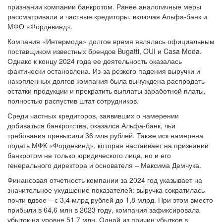
картотеке появилось заявление ФНС №29 по Москве о
признании компании банкротом. Ранее аналогичные меры
рассматривали и частные кредиторы, включая Альфа-банк и
МФО «Фордевинд».
Компания «Интермода» долгое время являлась официальным
поставщиком известных брендов Bugatti, OUI и Casa Moda.
Однако к концу 2024 года ее деятельность оказалась
фактически остановлена. Из-за резкого падения выручки и
накопленных долгов компания была вынуждена распродать
остатки продукции и прекратить выплаты заработной платы,
полностью распустив штат сотрудников.
Среди частных кредиторов, заявивших о намерении
добиваться банкротства, оказался Альфа-банк, чьи
требования превысили 36 млн рублей. Также иск намерена
подать МФК «Фордевинд», которая настаивает на признании
банкротом не только юридического лица, но и его
генерального директора и основателя – Максима Демчука.
Финансовая отчетность компании за 2024 год указывает на
значительное ухудшение показателей: выручка сократилась
почти вдвое – с 3,4 млрд рублей до 1,8 млрд. При этом вместо
прибыли в 64,6 млн в 2023 году, компания зафиксировала