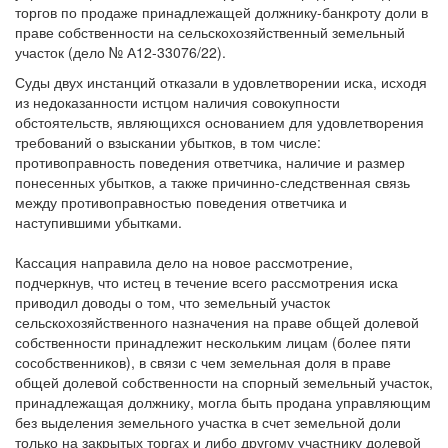
торгов по продаже принадлежащей должнику-банкроту доли в
праве собственности на сельскохозяйственный земельный
участок (дело № А12-33076/22).
Суды двух инстанций отказали в удовлетворении иска, исходя
из недоказанности истцом наличия совокупности
обстоятельств, являющихся основанием для удовлетворения
требований о взыскании убытков, в том числе:
противоправность поведения ответчика, наличие и размер
понесенных убытков, а также причинно-следственная связь
между противоправностью поведения ответчика и
наступившими убытками.
Кассация направила дело на новое рассмотрение,
подчеркнув, что истец в течение всего рассмотрения иска
приводил доводы о том, что земельный участок
сельскохозяйственного назначения на праве общей долевой
собственности принадлежит нескольким лицам (более пяти
сособственников), в связи с чем земельная доля в праве
общей долевой собственности на спорный земельный участок,
принадлежащая должнику, могла быть продана управляющим
без выделения земельного участка в счет земельной доли
только на закрытых торгах и либо другому участнику долевой