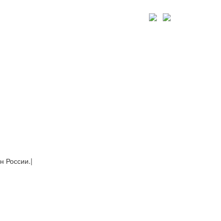
н России.
|