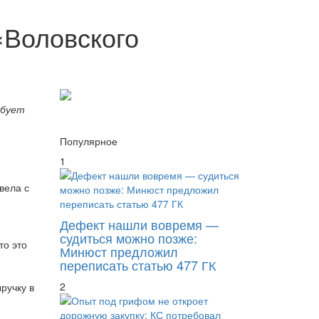
«Воловского
ебует
Популярное
1
вела с
Дефект нашли вовремя —
судиться можно позже:
то это
Минюст предложил
переписать статью 477 ГК
2
ручку в