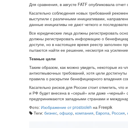
Для сравнения, в августе FATF опубликовала отч
Касательно соблюдения новых требований рекомен
выступили с различными инициативами, направлен
данные инициативы не дают четкого и последовател
Все юридические лица должны регистрировать осно
должны регистрировать информацию о бенефициара
доступе, но в настоящее время реестр заполнен п
пытаются найти ее решение, несмотря на усиление 
Темные цели
Таким образом, как можно увидеть, некоторые из
антиотмывочных требований, хотя цели достигнуты 
правила о раскрытии бенефициарного владения со
Касательно рисков для России стоит отметить, что
и РФ будет внесена в «серый» или даже «черный» с
предпринимаются западными странами и междунар
Фото:
Изображение от prostooleh
на Freepik
Теги:
бизнес
,
офшор
,
компания
,
Европа
,
Россия
,