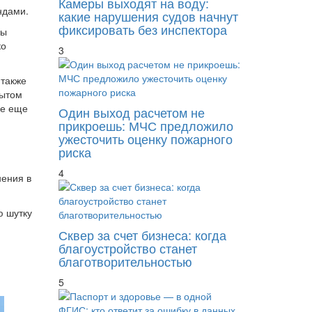
Камеры выходят на воду:
ндами.
какие нарушения судов начнут
фиксировать без инспектора
ды
ко
3
 также
рытом
се еще
Один выход расчетом не
прикроешь: МЧС предложило
ужесточить оценку пожарного
риска
4
нения в
ю шутку
Сквер за счет бизнеса: когда
благоустройство станет
благотворительностью
5