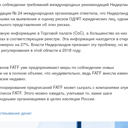
ет о соблюдении требований международных рекомендаций Нидерла
дации № 24 международная организация отметила, что Нидерлан
ными на выявление и оценку рисков ОД/ФТ юридических лиц, одна
ьного представления об этих рисках.
вную информацию в Торговой палате (CoC), а большинство из них
х в соответствующем реестре. Эта информация находится в отк
римерно на 27%. Власти Нидерландов признают эту проблему, но в
регулирования в этой области в 2018 году.
 членов FATF уже предпринимают меры по соблюдению новых
и не в полном объеме, что неудивительно, ведь FATF внесла изме
всем недавно.
 игнорирование предписаний FATF может сыграть с компаниями злу
писок FATF. Этого можно ожидать, учитывая то, какие шаги
одными организациями в целях изоляции России.
отмывание денег