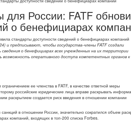
 стандарты доступности сведений о бенефициарах компаний
ы для России: FATF обнов
ий о бенефициарах компа
24) и предписывают, чтобы государства-члены FATF создали
 сведения о бенефициарах всех учрежденных на их территории
ть возможность оперативного доступа компетентных органов к
 ограничением ее членства в FATF, в качестве ответной меры
которому российские юридические лица вправе раскрывать информ
аким раскрытием создается риск введения в отношении компании
я санкций в отношении России, значительно сократился объем рас
ах компаний, входящих в топ-200 списка Forbes.