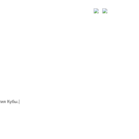
тия Кубы.
|