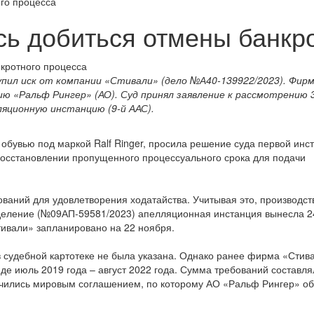
ого процесса
ось добиться отмены банкр
упил иск от компании «Стивали» (дело №А40-139922/2023). Фир
 «Ральф Рингер» (АО). Суд принял заявление к рассмотрению 3
ляционную инстанцию (9-й ААС).
обувью под маркой Ralf Ringer, просила решение суда первой инс
восстановлении пропущенного процессуального срока для подачи
ований для удовлетворения ходатайства. Учитывая это, производст
еление (№09АП-59581/2023) апелляционная инстанция вынесла 2
тивали» запланировано на 22 ноября.
 судебной картотеке не была указана. Однако ранее фирма «Стив
енде июль 2019 года – август 2022 года. Сумма требований составля
нчились мировым соглашением, по которому АО «Ральф Рингер» о