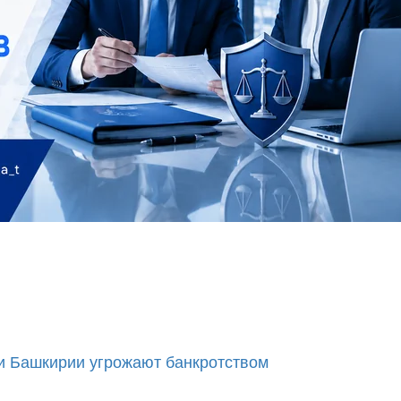
и Башкирии угрожают банкротством