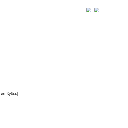
тия Кубы.
|