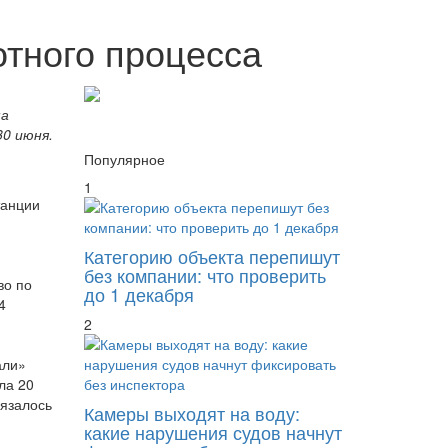
отного процесса
ма
0 июня.
Популярное
1
танции
Категорию объекта перепишут
без компании: что проверить
во по
до 1 декабря
4
2
али»
ла 20
бязалось
Камеры выходят на воду:
какие нарушения судов начнут