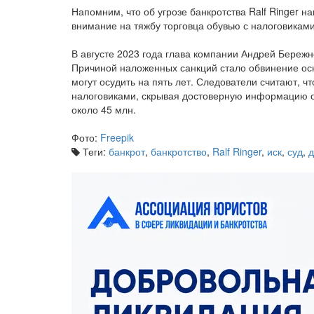
Напомним, что об угрозе банкротства Ralf Ringer н
внимание на тяжбу торговца обувью с налоговиками
В августе 2023 года глава компании Андрей Бережн
Причиной наложенных санкций стало обвинение осно
могут осудить на пять лет. Следователи считают, ч
налоговиками, скрывая достоверную информацию о 
около 45 млн.
Фото:
Freepik
Теги:
банкрот
,
банкротство
,
Ralf Ringer
,
иск
,
суд
,
д