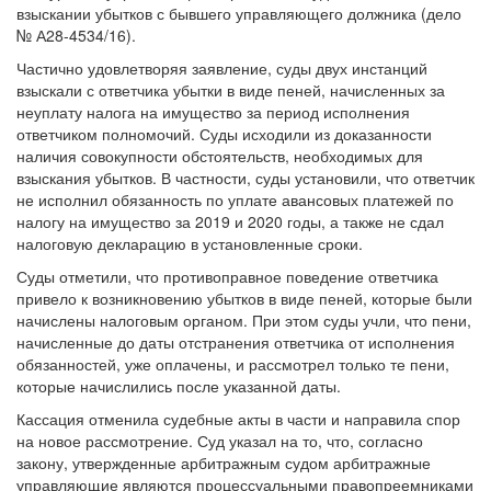
взыскании убытков с бывшего управляющего должника (дело
№ А28-4534/16).
Частично удовлетворяя заявление, суды двух инстанций
взыскали с ответчика убытки в виде пеней, начисленных за
неуплату налога на имущество за период исполнения
ответчиком полномочий. Суды исходили из доказанности
наличия совокупности обстоятельств, необходимых для
взыскания убытков. В частности, суды установили, что ответчик
не исполнил обязанность по уплате авансовых платежей по
налогу на имущество за 2019 и 2020 годы, а также не сдал
налоговую декларацию в установленные сроки.
Суды отметили, что противоправное поведение ответчика
привело к возникновению убытков в виде пеней, которые были
начислены налоговым органом. При этом суды учли, что пени,
начисленные до даты отстранения ответчика от исполнения
обязанностей, уже оплачены, и рассмотрел только те пени,
которые начислились после указанной даты.
Кассация отменила судебные акты в части и направила спор
на новое рассмотрение. Суд указал на то, что, согласно
закону, утвержденные арбитражным судом арбитражные
управляющие являются процессуальными правопреемниками