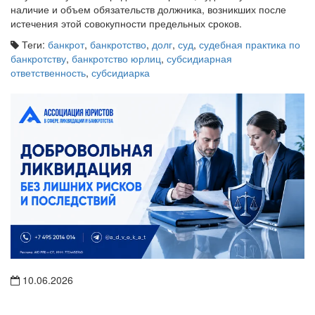
наличие и объем обязательств должника, возникших после
истечения этой совокупности предельных сроков.
Теги:
банкрот
,
банкротство
,
долг
,
суд
,
судебная практика по
банкротству
,
банкротство юрлиц
,
субсидиарная
ответственность
,
субсидиарка
10.06.2026